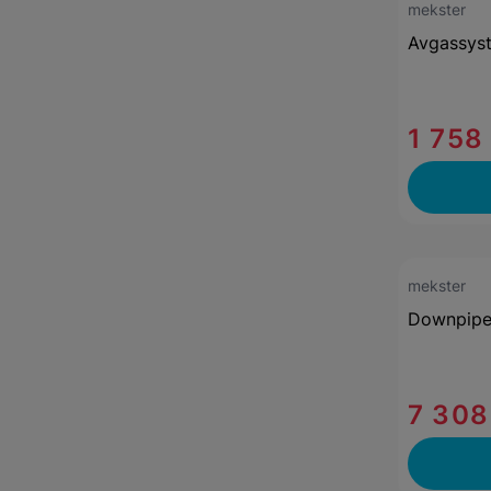
mekster
Avgassys
1 758
mekster
Downpip
7 308