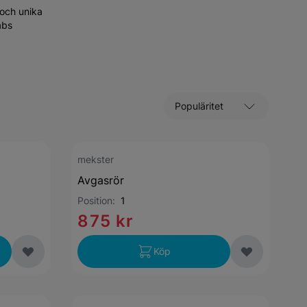
 och unika
abs
Sortera efter
mekster
Avgasrör
Position:
1
875 kr
Köp