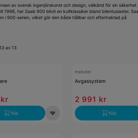
nsen av svensk ingenjörskonst och design, välkänd för sin säkerhet
ill 1998, har Saab 900 blivit en kultklassiker bland bilentusiaster. Sa
m i 900-serien, vilket gör den både hållbar och eftertraktad på
13 av 13
mekster
are
Avgassystem
 kr
2 991 kr
Köp
Köp