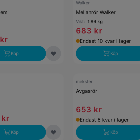
Walker
tem
Mellanrör Walker
Vikt:
1.86 kg
683 kr
 kr
Endast 10 kvar i lager
Köp
Köp
mekster
e
Avgasrör
653 kr
 kr
Endast 6 kvar i lager
Köp
Köp