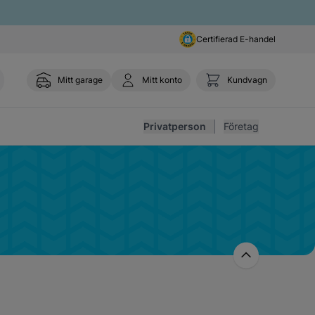
Certifierad E-handel
Mitt garage
Mitt konto
Kundvagn
Toggl
Privatperson
Företag