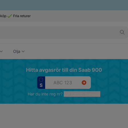
 köp
Fria returer
Olja
Hitta avgasrör till din Saab 900
Har du inte reg nr?
Välj fordon manuellt