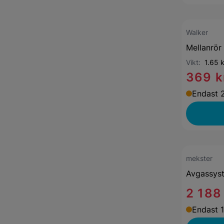
Walker
Mellanrör
Vikt:
1.65 
369 k
Endast 2
mekster
Avgassys
2 188
Endast 1