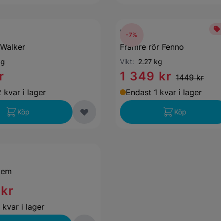
Walker
-7%
 Walker
Främre rör Fenno
kg
Vikt:
2.27 kg
r
1 349 kr
1449 kr
 kvar i lager
Endast 1 kvar i lager
Köp
Köp
tem
 kr
 kvar i lager