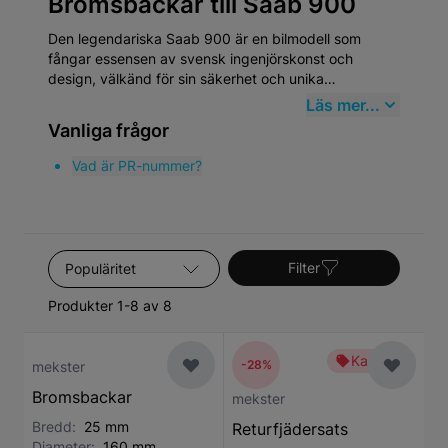
Bromsbackar till Saab 900
Den legendariska Saab 900 är en bilmodell som
fångar essensen av svensk ingenjörskonst och
design, välkänd för sin säkerhet och unika
karossstruktur. Först introducerad 1978 och tillverkad
Läs mer...
fram till 1998, har Saab 900 blivit en kultklassiker
Vanliga frågor
bland bilentusiaster. Saabs kompromisslösa fokus på
kvalitet och innovation lyser igenom i 900-serien,
Vad är PR-nummer?
vilket gör den både hållbar och eftertraktad på
begagnadmarknaden.
Sortera efter
Filter
Produkter 1-8 av 8
Kampanj
-28%
mekster
Bromsbackar
mekster
Bredd:
25 mm
Returfjädersats
Diameter:
160 mm