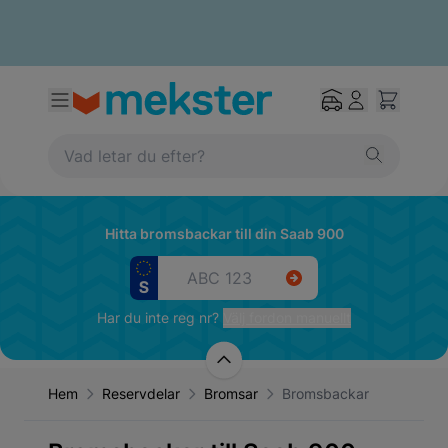
Hitta bromsbackar till din Saab 900
Har du inte reg nr?
Välj fordon manuellt
Hem
Reservdelar
Bromsar
Bromsbackar