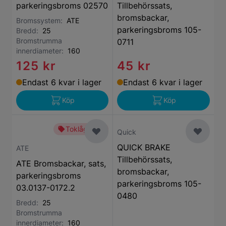
parkeringsbroms 02570
Tillbehörssats,
bromsbackar,
Bromssystem:
ATE
parkeringsbroms 105-
Bredd:
25
Bromstrumma
0711
innerdiameter:
160
125 kr
45 kr
Endast 6 kvar i lager
Endast 6 kvar i lager
Köp
Köp
Toklågt pris
Quick
QUICK BRAKE
ATE
Tillbehörssats,
ATE Bromsbackar, sats,
bromsbackar,
parkeringsbroms
parkeringsbroms 105-
03.0137-0172.2
0480
Bredd:
25
Bromstrumma
innerdiameter:
160