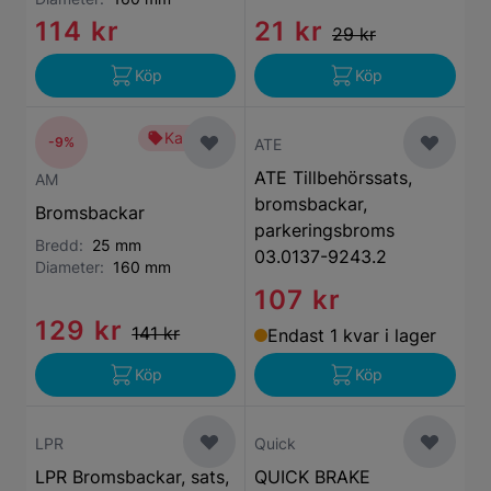
114 kr
21 kr
29 kr
Köp
Köp
Kampanj
-9%
ATE
ATE Tillbehörssats,
AM
bromsbackar,
Bromsbackar
parkeringsbroms
Bredd:
25 mm
03.0137-9243.2
Diameter:
160 mm
107 kr
129 kr
141 kr
Endast 1 kvar i lager
Köp
Köp
LPR
Quick
LPR Bromsbackar, sats,
QUICK BRAKE