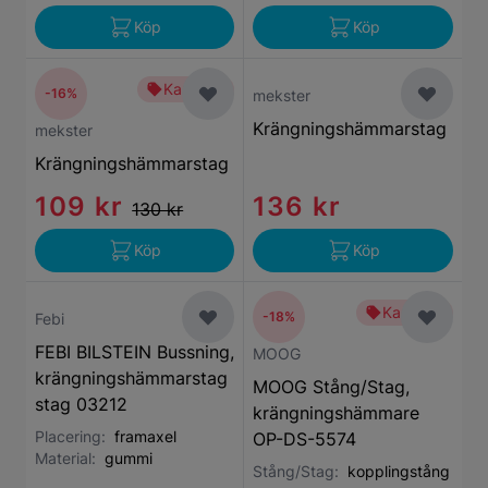
Köp
Köp
Kampanj
-16%
mekster
Krängningshämmarstag
mekster
Krängningshämmarstag
109 kr
136 kr
130 kr
Köp
Köp
Kampanj
-18%
Febi
FEBI BILSTEIN Bussning,
MOOG
krängningshämmarstag
MOOG Stång/Stag,
stag 03212
krängningshämmare
Placering:
framaxel
OP-DS-5574
Material:
gummi
Stång/Stag:
kopplingstång