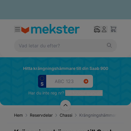
Hitta krängningshämmare till din Saab 900
Har du inte reg nr?
Välj fordon manuellt
Hem
Reservdelar
Chassi
Krängningshämmare