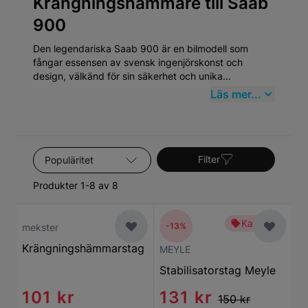
Krängningshämmare till Saab
900
Den legendariska Saab 900 är en bilmodell som
fångar essensen av svensk ingenjörskonst och
design, välkänd för sin säkerhet och unika
karossstruktur. Först introducerad 1978 och tillverkad
Läs mer...
fram till 1998, har Saab 900 blivit en kultklassiker
bland bilentusiaster. Saabs kompromisslösa fokus på
kvalitet och innovation lyser igenom i 900-serien,
vilket gör den både hållbar och eftertraktad på
Sortera efter
begagnadmarknaden.
Filter
Produkter 1-8 av 8
Kampanj
-13%
mekster
Krängningshämmarstag
MEYLE
Stabilisatorstag Meyle
101 kr
131 kr
150 kr