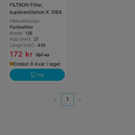
FILTRON Filter,
kupéventilation K 1064
Filterutförande:
Partikelfilter
Bredd:
126
Höjd [mm]:
27
Längd [mm]:
436
172 kr
197 kr
Endast 6 kvar i lager
Köp
1