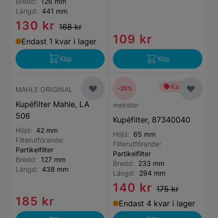
Bredd:
126 mm
Längd:
441 mm
130 kr
168 kr
109 kr
Endast 1 kvar i lager
Köp
Köp
Kampanj
-20%
MAHLE ORIGINAL
Kupéfilter Mahle, LA
mekster
506
Kupéfilter, 87340040
Höjd:
42 mm
Höjd:
65 mm
Filterutförande:
Filterutförande:
Partikelfilter
Partikelfilter
Bredd:
127 mm
Bredd:
233 mm
Längd:
438 mm
Längd:
294 mm
140 kr
175 kr
185 kr
Endast 4 kvar i lager