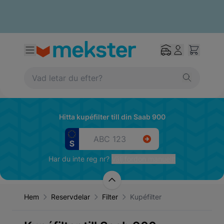
Hitta kupéfilter till din Saab 900
Har du inte reg nr?
Välj fordon manuellt
Hem
Reservdelar
Filter
Kupéfilter