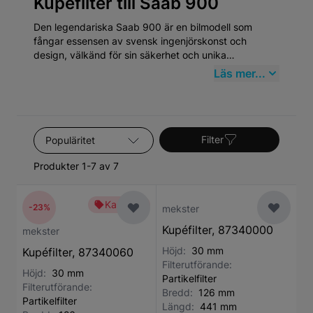
Kupéfilter till Saab 900
Den legendariska Saab 900 är en bilmodell som
fångar essensen av svensk ingenjörskonst och
design, välkänd för sin säkerhet och unika
karossstruktur. Först introducerad 1978 och tillverkad
Läs mer...
fram till 1998, har Saab 900 blivit en kultklassiker
bland bilentusiaster. Saabs kompromisslösa fokus på
kvalitet och innovation lyser igenom i 900-serien,
vilket gör den både hållbar och eftertraktad på
Sortera efter
begagnadmarknaden.
Filter
Produkter 1-7 av 7
Kampanj
-23%
mekster
Kupéfilter, 87340000
mekster
Höjd:
30 mm
Kupéfilter, 87340060
Filterutförande:
Höjd:
30 mm
Partikelfilter
Filterutförande:
Bredd:
126 mm
Partikelfilter
Längd:
441 mm