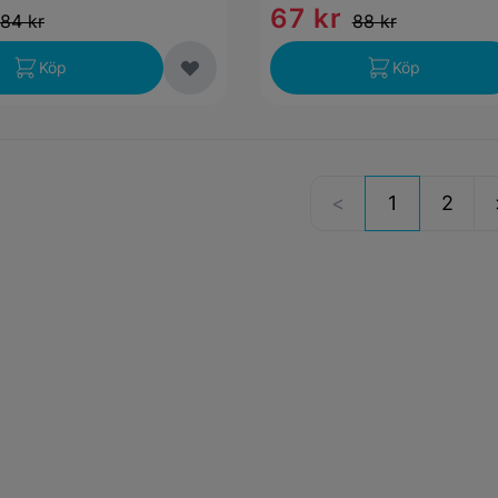
67 kr
84 kr
88 kr
Köp
Köp
1
2