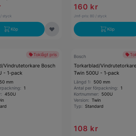
r
160 kr
/ styck
Jmf-pris:
80
/ styck
Köp
Köp
Toklågt pris
Tok
Bosch
d/Vindrutetorkare Bosch
Torkarblad/Vindrutetorkar
 - 1-pack
Twin 500U - 1-pack
50 mm
Längd 1:
500 mm
förpackning:
1
Antal per förpackning:
1
r:
450U
Kortnummer:
500U
in
Version:
Twin
ard
Typ:
Standard
108 kr