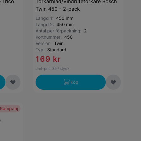
 Trico
Torkarblad/Vindrutetorkare Bosch
Twin 450 - 2-pack
Längd 1:
450 mm
Längd 2:
450 mm
Antal per förpackning:
2
Kortnummer:
450
Version:
Twin
Typ:
Standard
169 kr
Jmf-pris:
85
/ styck
Köp
Kampanj
e