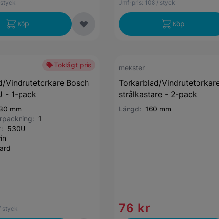
 styck
Jmf-pris:
108
/ styck
Köp
Köp
Toklågt pris
mekster
d/Vindrutetorkare Bosch
Torkarblad/Vindrutetorkar
 - 1-pack
strålkastare - 2-pack
30 mm
Längd:
160 mm
förpackning:
1
r:
530U
in
ard
76 kr
/ styck