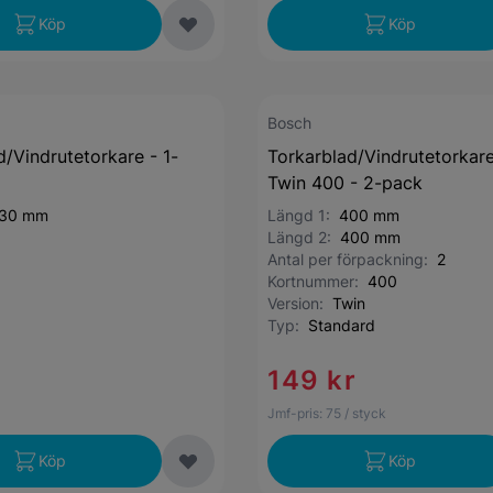
Köp
Köp
Bosch
d/Vindrutetorkare - 1-
Torkarblad/Vindrutetorkar
Twin 400 - 2-pack
30 mm
Längd 1:
400 mm
Längd 2:
400 mm
Antal per förpackning:
2
Kortnummer:
400
Version:
Twin
Typ:
Standard
149 kr
Jmf-pris:
75
/ styck
Köp
Köp