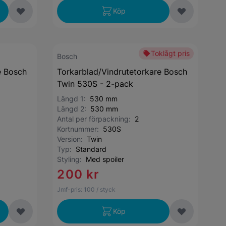
Köp
Toklågt pris
Bosch
e Bosch
Torkarblad/Vindrutetorkare Bosch
Twin 530S - 2-pack
Längd 1:
530 mm
Längd 2:
530 mm
Antal per förpackning:
2
Kortnummer:
530S
Version:
Twin
Typ:
Standard
Styling:
Med spoiler
200 kr
Jmf-pris:
100
/ styck
Köp