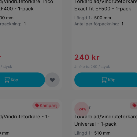
d/Vindrutetorkare Trico
Torkarblad/Vindrutetorkare
 EF400 - 1-pack
Exact fit EF500 - 1-pack
00 mm
Längd 1:
500 mm
förpackning:
1
Antal per förpackning:
1
r
240 kr
/ styck
Jmf-pris:
240
/ styck
Köp
Köp
Kampanj
mekster
-24%
d/Vindrutetorkare - 1-
Torkarblad/Vindrutetorkar
Universal - 1-pack
0 mm
Längd 1:
510 mm