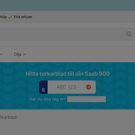
 köp
Fria returer
Olja
Hitta torkarblad till din Saab 900
Har du inte reg nr?
Välj fordon manuellt
rkarblad