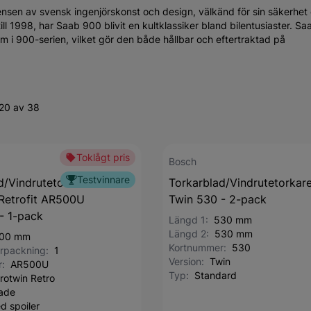
nsen av svensk ingenjörskonst och design, välkänd för sin säkerhet
ill 1998, har Saab 900 blivit en kultklassiker bland bilentusiaster. Sa
m i 900-serien, vilket gör den både hållbar och eftertraktad på
-20 av 38
Toklågt pris
Bosch
Testvinnare
d/Vindrutetorkare Bosch
Torkarblad/Vindrutetorkar
Retrofit AR500U
Twin 530 - 2-pack
 - 1-pack
Längd 1:
530 mm
Längd 2:
530 mm
00 mm
Kortnummer:
530
förpackning:
1
Version:
Twin
r:
AR500U
Typ:
Standard
rotwin Retro
lade
d spoiler