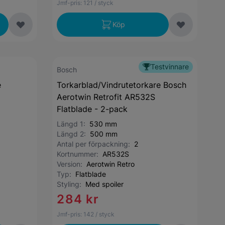
Jmf-pris:
121
/ styck
Köp
Testvinnare
Bosch
e
Torkarblad/Vindrutetorkare Bosch
Aerotwin Retrofit AR532S
Flatblade - 2-pack
Längd 1:
530 mm
Längd 2:
500 mm
Antal per förpackning:
2
Kortnummer:
AR532S
Version:
Aerotwin Retro
Typ:
Flatblade
Styling:
Med spoiler
284 kr
Jmf-pris:
142
/ styck