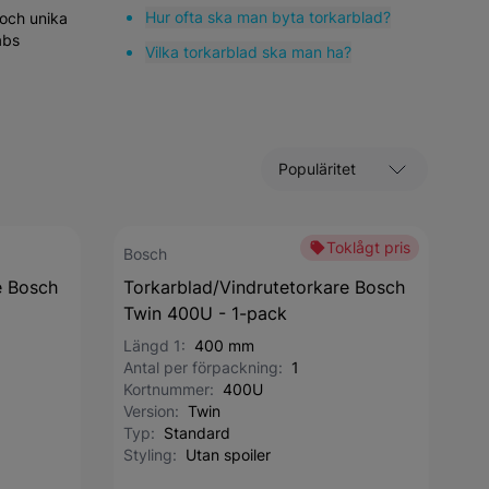
Hur ofta ska man byta torkarblad?
 och unika
abs
Vilka torkarblad ska man ha?
Sortera efter
Toklågt pris
Bosch
e Bosch
Torkarblad/Vindrutetorkare Bosch
Twin 400U - 1-pack
Längd 1:
400 mm
Antal per förpackning:
1
Kortnummer:
400U
Version:
Twin
Typ:
Standard
Styling:
Utan spoiler