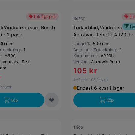
Toklågt pris
Tok
Bosch
Te
d/Vindrutetorkare Bosch
Torkarblad/Vindrutetorkar
 - 1-pack
Aerotwin Retrofit AR20U -
00 mm
Längd 1:
500 mm
förpackning:
1
Antal per förpackning:
1
r:
H500
Kortnummer:
AR20U
nventional Rear
Version:
Aerotwin Retro
ard
105 kr
r
Jmf-pris:
105
/ styck
/ styck
Endast 6 kvar i lager
Köp
Köp
Trico