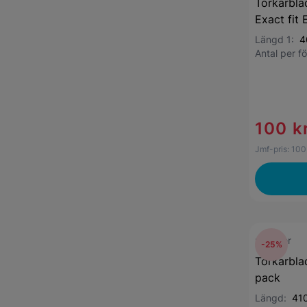
Torkarbla
Exact fit
Längd 1:
4
Antal per 
100 k
Jmf-pris:
100
mekster
-25%
Torkarbla
pack
Längd:
41