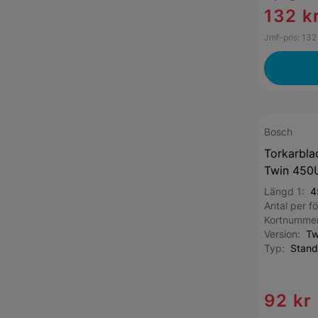
132 k
Jmf-pris:
132
Bosch
Torkarbla
Twin 450U
Längd 1:
4
Antal per 
Kortnumme
Version:
Tw
Typ:
Stand
92 kr