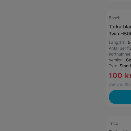
Bosch
Torkarbla
Twin H500
Längd 1:
5
Antal per 
Kortnumme
Version:
Co
Typ:
Stand
100 k
Jmf-pris:
100
Trico