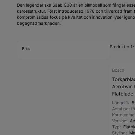
Den legendariska Saab 900 är en bilmodell som fångar esse
karossstruktur. Först introducerad 1978 och tillverkad fram t
kompromisslösa fokus på kvalitet och innovation lyser igeno
begagnadmarknaden.
Active filtering
Produkter 1
Pris
Bosch
Torkarbla
Aerotwin 
Flatblade
Längd 1:
5
Antal per 
Kortnumme
Version:
Ae
Typ:
Flatb
Styling:
Me