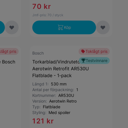
70 kr
Jmf-pris:
70
/ styck
Köp
lågt pris
Toklågt pris
Bosch
Testvinnare
e Bosch
Torkarblad/Vindrutetorkare Bosch
Aerotwin Retrofit AR530U
Flatblade - 1-pack
Längd 1:
530 mm
Antal per förpackning:
1
Kortnummer:
AR530U
Version:
Aerotwin Retro
Typ:
Flatblade
Styling:
Med spoiler
121 kr