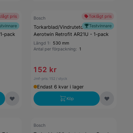
lågt pris
Toklågt pris
Bosch
stvinnare
Testvinnare
e Bosch
Torkarblad/Vindrutetorkare Bosch
 1-pack
Aerotwin Retrofit AR21U - 1-pack
Längd 1:
530 mm
Antal per förpackning:
1
152 kr
Jmf-pris:
152
/ styck
Endast 6 kvar i lager
Köp
Bosch