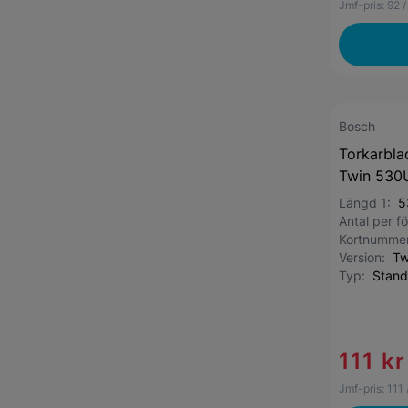
Jmf-pris:
92
/
Bosch
Torkarbla
Twin 530U
Längd 1:
5
Antal per 
Kortnumme
Version:
Tw
Typ:
Stand
111 kr
Jmf-pris:
111