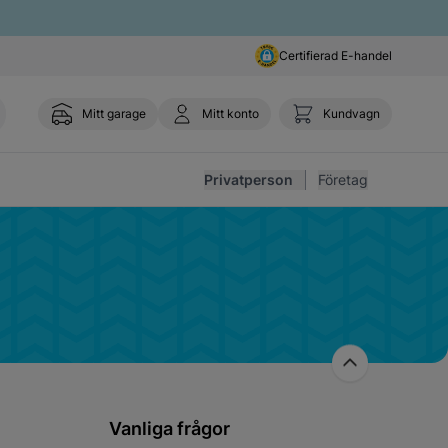
Certifierad E-handel
Mitt garage
Mitt konto
Kundvagn
Toggl
Privatperson
Företag
Vanliga frågor