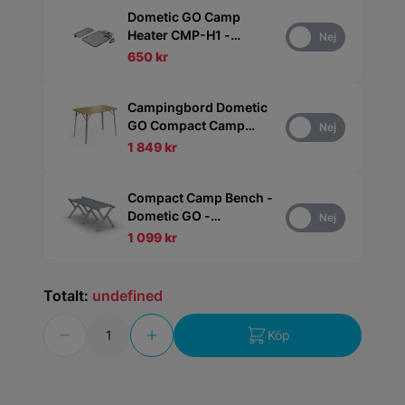
Dometic GO Camp
Heater CMP-H1 -
Ja
Nej
Värmedyna 5V/USB/12V
650 kr
Campingbord Dometic
GO Compact Camp
Ja
Nej
Table i bambu - CMP T4
1 849 kr
Compact Camp Bench -
Dometic GO -
Ja
Nej
Campingbänk
1 099 kr
Totalt:
undefined
Antal
Köp