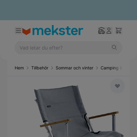
Hem
Tillbehör
Sommar och vinter
Camping & friluftsl
Main image
Click to view image in fullscreen