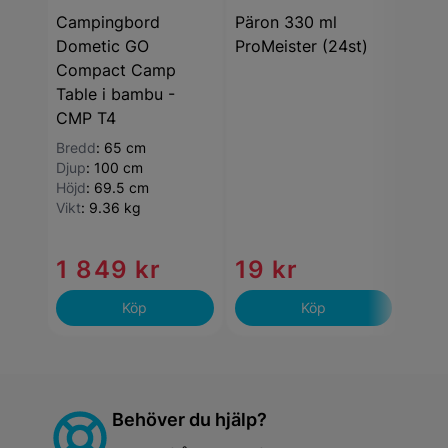
Campingbord
Päron 330 ml
Mult
Dometic GO
ProMeister (24st)
Vale
Compact Camp
Table i bambu -
CMP T4
Bredd
:
65 cm
Djup
:
100 cm
Höjd
:
69.5 cm
Vikt
:
9.36 kg
1 849 kr
19 kr
63
Köp
Köp
Behöver du hjälp?