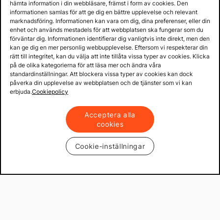
hämta information i din webbläsare, främst i form av cookies. Den
Lager i Sverige
informationen samlas för att ge dig en bättre upplevelse och relevant
marknadsföring. Informationen kan vara om dig, dina preferenser, eller din
60 dagars öppet köp
enhet och används mestadels för att webbplatsen ska fungerar som du
Fria returer
förväntar dig. Informationen identifierar dig vanligtvis inte direkt, men den
kan ge dig en mer personlig webbupplevelse. Eftersom vi respekterar din
rätt till integritet, kan du välja att inte tillåta vissa typer av cookies. Klicka
på de olika kategorierna för att läsa mer och ändra våra
standardinställningar. Att blockera vissa typer av cookies kan dock
påverka din upplevelse av webbplatsen och de tjänster som vi kan
erbjuda.
Cookiepolicy
Acceptera alla
cookies
Cookie-inställningar
Copyright © 2013 - 2026 - Mekster AB
Organisationsnummer: 556917-2595
Köpvillkor
Integritetspolicy