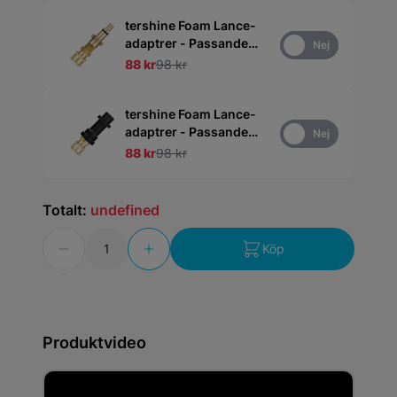
tershine Foam Lance-
adaptrer - Passande
Ja
Nej
Nilfisk Högtryckstvätt
88 kr
98 kr
tershine Foam Lance-
adaptrer - Passande
Ja
Nej
Kärcher K
88 kr
98 kr
Högtryckstvätt
Totalt:
undefined
Antal
Köp
Produktvideo