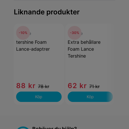
Liknande produkter
-10%
-30%
-10
tershine
tershine
tersh
tershine Foam
Extra behållare
Flöd
Lance-adaptrer
Foam Lance
Foam
Tershine
Ters
35
End
88 kr
62 kr
78 kr
71 kr
lag
Köp
Köp
Behöver du hjälp?