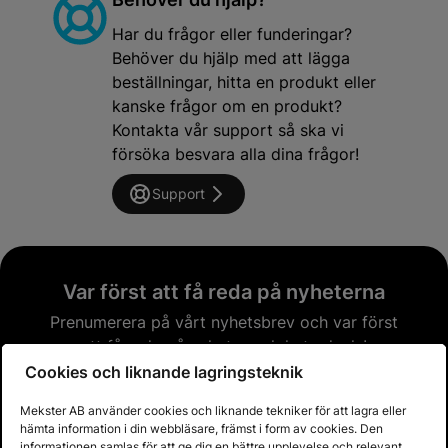
Har du frågor eller funderingar?
Behöver du hjälp med att lägga
beställningar, hitta en produkt eller
kanske frågor om en produkt?
Kontakta vår support så ska vi
försöka besvara alla dina frågor!
Support
Var först att få reda på nyheterna
Prenumerera på vårt nyhetsbrev och var först
att få reda på nyheter och heta deals!
Cookies och liknande lagringsteknik
Email address
Mekster AB använder cookies och liknande tekniker för att lagra eller
hämta information i din webbläsare, främst i form av cookies. Den
informationen samlas för att ge dig en bättre upplevelse och relevant