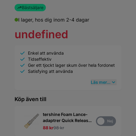
Bästsäljare
I lager,
hos dig inom 2-4 dagar
undefined
Enkel att använda
Tidseffektiv
Ger ett tjockt lager skum över hela fordonet
Satisfying att använda
Läs mer...
Köp även till
tershine Foam Lance-
adaptrer Quick Release
Ja
Nej
- Passande OKQ8
88 kr
98 kr
Högtryckstvätt