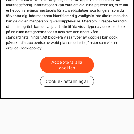
marknadsföring. Informationen kan vara om dig, dina preferenser, eller din
Prenumerera
enhet och används mestadels för att webbplatsen ska fungerar som du
förväntar dig. Informationen identifierar dig vanligtvis inte direkt, men den
kan ge dig en mer personlig webbupplevelse. Eftersom vi respekterar din
rätt till integritet, kan du välja att inte tillåta vissa typer av cookies. Klicka
Köpvillkor & info
på de olika kategorierna för att läsa mer och ändra våra
standardinställningar. Att blockera vissa typer av cookies kan dock
påverka din upplevelse av webbplatsen och de tjänster som vi kan
Support
erbjuda.
Cookiepolicy
Acceptera alla
Produkter & lösningar
cookies
Mekster.se
Cookie-inställningar
Prisgaranti på reservdelar
Lager i Sverige
60 dagars öppet köp
Fria returer