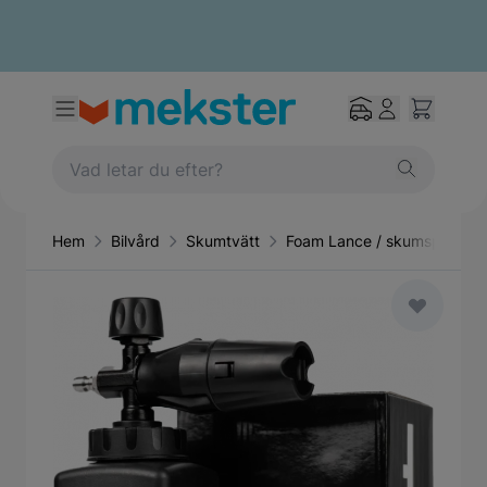
Hem
Bilvård
Skumtvätt
Foam Lance / skumsprutor
Main image
Click to view image in fullscreen