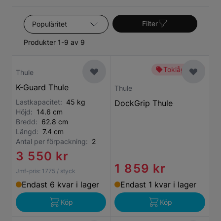
Sortera efter
Filter
Produkter 1-9 av 9
Toklågt pris
Thule
K-Guard Thule
Thule
Lastkapacitet:
45 kg
DockGrip Thule
Höjd:
14.6 cm
Bredd:
62.8 cm
Längd:
7.4 cm
Antal per förpackning:
2
3 550 kr
1 859 kr
Jmf-pris:
1775
/ styck
Endast 6 kvar i lager
Endast 1 kvar i lager
Köp
Köp