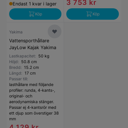
3 753 kr
Endast 1 kvar i lager
Köp
Köp
Yakima
Vattensporthållare
JayLow Kajak Yakima
Lastkapacitet:
50 kg
Höjd:
50.8 cm
Bredd:
15.2 cm
Längd:
17 cm
Passar till:
lasthållare med följande
profiler: runda, 4-kants-,
original- och
aerodynamiska stänger.
Passar ej 4-kantsrör med
ett djup som överstiger 38
mm
4 129 kr