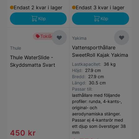
Endast 2 kvar i lager
Endast 3 kvar i lager
Köp
Köp
Toklågt pris
Yakima
Vattensporthållare
Thule
SweetRoll Kajak Yakima
Thule WaterSlide -
Lastkapacitet:
36 kg
Skyddsmatta Svart
Höjd:
27.9 cm
Bredd:
27.9 cm
Längd:
30.5 cm
Passar till:
lasthållare med följande
profiler: runda, 4-kants-,
original- och
aerodynamiska stänger.
Passar ej 4-kantsrör med
ett djup som överstiger 38
450 kr
mm