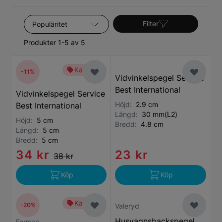
Sortera efter
Filter
Produkter 1-5 av 5
Kampanj
-11%
Vidvinkelspegel Service
Best International
Vidvinkelspegel Service
Höjd:
2.9 cm
Best International
Längd:
30 mm(L2)
Höjd:
5 cm
Bredd:
4.8 cm
Längd:
5 cm
Bredd:
5 cm
34 kr
23 kr
38 kr
Köp
Köp
Kampanj
-20%
Valeryd
Husvagnsbackspegel
Formac