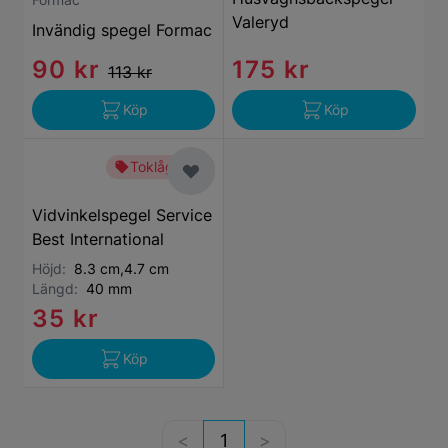
Valeryd
Invändig spegel Formac
90 kr
175 kr
113 kr
Köp
Köp
Toklågt pris
Vidvinkelspegel Service
Best International
Höjd:
8.3 cm,4.7 cm
Längd:
40 mm
35 kr
Köp
1