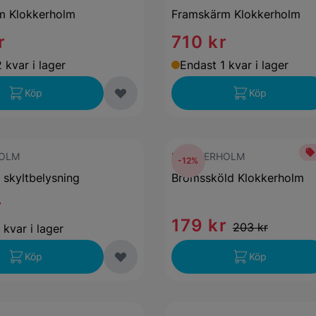
m Klokkerholm
Framskärm Klokkerholm
r
710 kr
 kvar i lager
Endast 1 kvar i lager
Köp
Köp
OLM
KLOKKERHOLM
-12%
 skyltbelysning
Bromssköld Klokkerholm
r
179 kr
203 kr
 kvar i lager
Köp
Köp