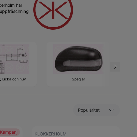
kerholm har
n uppfräschning
, lucka och huv
Speglar
Sortera efter
Kampanj
KLOKKERHOLM