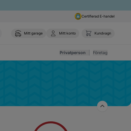
Certifierad E-handel
Mitt garage
Mitt konto
Kundvagn
Toggl
Privatperson
Företag