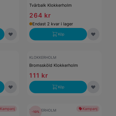
Tvärbalk Klokkerholm
264 kr
Endast 2 kvar i lager
Köp
KLOKKERHOLM
Bromssköld Klokkerholm
111 kr
Köp
Kampanj
Kampanj
KLOKKERHOLM
-10%