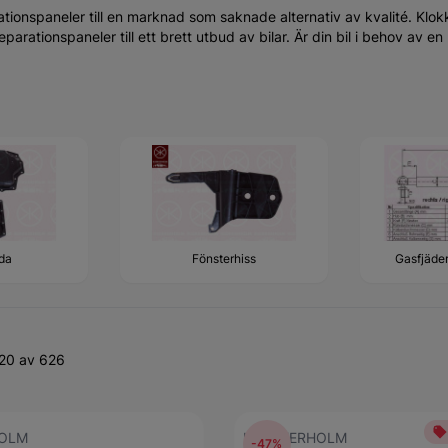
tionspaneler till en marknad som saknade alternativ av kvalité. Klok
parationspaneler till ett brett utbud av bilar. Är din bil i behov av e
da
Fönsterhiss
Gasfjäder
-20 av 626
OLM
KLOKKERHOLM
-47%