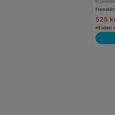
KLOKKERH
Framskär
525 k
Endast 4