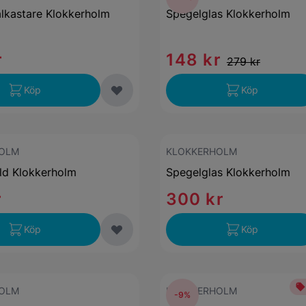
lkastare Klokkerholm
Spegelglas Klokkerholm
r
148 kr
279 kr
Köp
Köp
OLM
KLOKKERHOLM
ld Klokkerholm
Spegelglas Klokkerholm
r
300 kr
Köp
Köp
OLM
KLOKKERHOLM
-9%