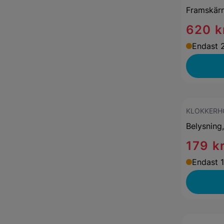
Framskär
620 k
Endast 2
KLOKKERH
Belysning,
179 k
Endast 1