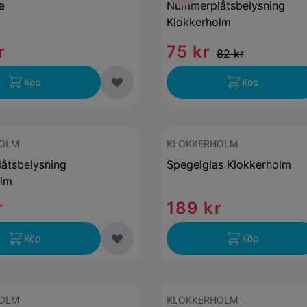
a
Nummerplåtsbelysning
Klokkerholm
r
75 kr
82 kr
Köp
Köp
OLM
KLOKKERHOLM
åtsbelysning
Spegelglas Klokkerholm
olm
r
189 kr
Köp
Köp
OLM
KLOKKERHOLM