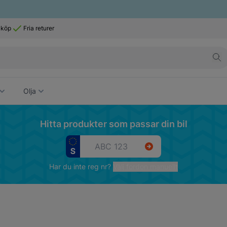
 köp
Fria returer
Olja
Hitta produkter som passar din bil
Har du inte reg nr?
Välj fordon manuellt