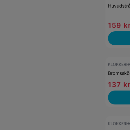
Huvudstrå
159 k
KLOKKERH
Bromsskö
137 k
KLOKKERH