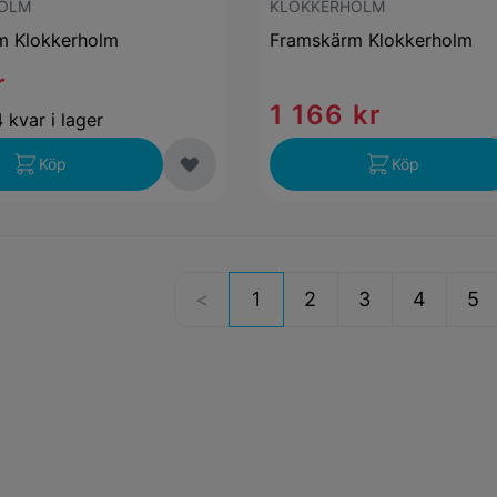
OLM
KLOKKERHOLM
m Klokkerholm
Framskärm Klokkerholm
r
1 166 kr
 kvar i lager
Köp
Köp
1
2
3
4
5