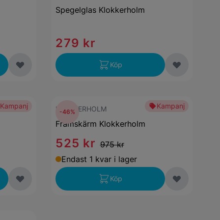
Spegelglas Klokkerholm
279 kr
Köp
Kampanj
Kampanj
KLOKKERHOLM
-46%
Framskärm Klokkerholm
525 kr
975 kr
Endast 1 kvar i lager
Köp