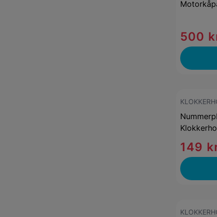
Motorkåp
500 k
KLOKKERH
Nummerpl
Klokkerh
149 k
KLOKKERH