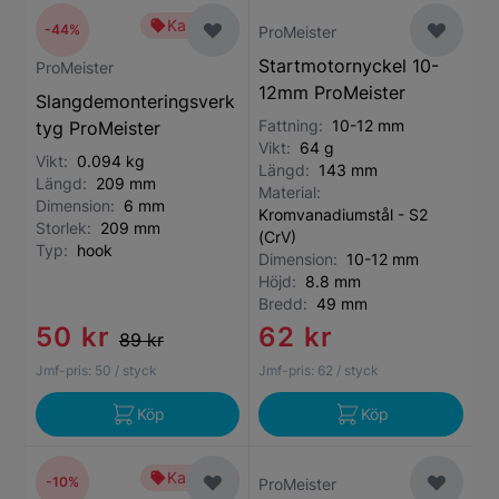
Kampanj
-44%
ProMeister
Startmotornyckel 10-
ProMeister
12mm ProMeister
Slangdemonteringsverk
Fattning:
10-12 mm
tyg ProMeister
Vikt:
64 g
Vikt:
0.094 kg
Längd:
143 mm
Längd:
209 mm
Material:
Dimension:
6 mm
Kromvanadiumstål - S2
Storlek:
209 mm
(CrV)
Typ:
hook
Dimension:
10-12 mm
Höjd:
8.8 mm
Bredd:
49 mm
50 kr
62 kr
89 kr
Jmf-pris:
50
/ styck
Jmf-pris:
62
/ styck
Köp
Köp
Kampanj
-10%
ProMeister