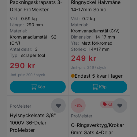
Packningsskrapsats 3-
Ringnyckel Halvmåne
Delar ProMeister
14-17mm Sonic
Vikt:
0.59 kg
Vikt:
0.2 kg
Längd:
290 mm
Material:
Material:
Kromvanadiumstål (CrV)
Kromvanadiumstål - S2
Dimension:
14-17 mm
(CrV)
Yta:
Matt förkromad
Antal delar:
3
Storlek:
14x17 mm
Typ:
scraper tool
249 kr
290 kr
Jmf-pris:
249
/ styck
Jmf-pris:
290
/ styck
Endast 5 kvar i lager
Köp
Köp
Kampanj
-8%
ProMeister
Hylsnyckelsats 3/8"
ProMeister
1000V 36-Delar
O-Ringsverktyg/Krokar
ProMeister
6mm Sats 4-Delar