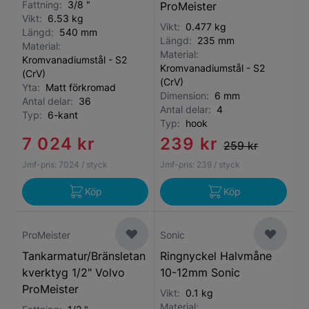
Fattning:
3/8 "
ProMeister
Vikt:
6.53 kg
Vikt:
0.477 kg
Längd:
540 mm
Längd:
235 mm
Material:
Material:
Kromvanadiumstål - S2
Kromvanadiumstål - S2
(CrV)
(CrV)
Yta:
Matt förkromad
Dimension:
6 mm
Antal delar:
36
Antal delar:
4
Typ:
6-kant
Typ:
hook
7 024 kr
239 kr
259 kr
Jmf-pris:
7024
/ styck
Jmf-pris:
239
/ styck
Köp
Köp
ProMeister
Sonic
Tankarmatur/Bränsletan
Ringnyckel Halvmåne
kverktyg 1/2" Volvo
10-12mm Sonic
ProMeister
Vikt:
0.1 kg
Material: