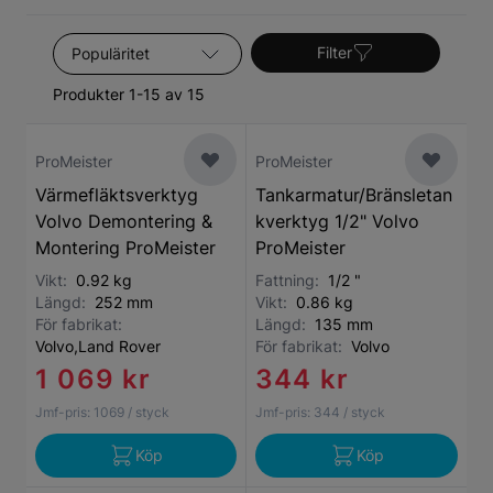
Sortera efter
Filter
Produkter 1-15 av 15
ProMeister
ProMeister
Värmefläktsverktyg
Tankarmatur/Bränsletan
Volvo Demontering &
kverktyg 1/2" Volvo
Montering ProMeister
ProMeister
Vikt:
0.92 kg
Fattning:
1/2 "
Längd:
252 mm
Vikt:
0.86 kg
För fabrikat:
Längd:
135 mm
Volvo,Land Rover
För fabrikat:
Volvo
1 069 kr
344 kr
Jmf-pris:
1069
/ styck
Jmf-pris:
344
/ styck
Köp
Köp