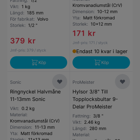
Fattning:
1/2 "
Kromvanadiumstål (CrV)
Vikt:
1 kg
Dimension:
10-12 mm
Längd:
185 mm
Yta:
Matt förkromad
För fabrikat:
Volvo
Storlek:
10x12 mm
Storlek:
1/2 "
171 kr
379 kr
Jmf-pris:
171
/ styck
Jmf-pris:
379
/ styck
Endast 10 kvar i lager
Köp
Köp
Sonic
ProMeister
Ringnyckel Halvmåne
Hylsor 3/8" Till
11-13mm Sonic
Topplocksbultar 9-
Delar ProMeister
Vikt:
0.2 kg
Material:
Fattning:
3/8 "
Kromvanadiumstål (CrV)
Vikt:
2.46 kg
Dimension:
11-13 mm
Längd:
280 mm
Yta:
Matt förkromad
Material:
Storlek:
11x13 mm