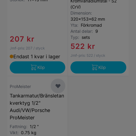
Kromvanadiumstål - S2
(CrV)
Dimension:
320x153x62 mm
Yta:
Förkromad
Antal delar:
9
207 kr
Typ:
sets
522 kr
Jmf-pris:
207
/ styck
Jmf-pris:
522
/ styck
Endast 1 kvar i lager
Köp
Köp
ProMeister
Tankarmatur/Bränsletan
kverktyg 1/2"
Audi/VW/Porsche
ProMeister
Fattning:
1/2 "
Vikt:
0.75 kg