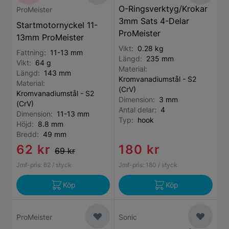
O-Ringsverktyg/Krokar
ProMeister
3mm Sats 4-Delar
Startmotornyckel 11-
ProMeister
13mm ProMeister
Vikt:
0.28 kg
Fattning:
11-13 mm
Längd:
235 mm
Vikt:
64 g
Material:
Längd:
143 mm
Kromvanadiumstål - S2
Material:
(CrV)
Kromvanadiumstål - S2
Dimension:
3 mm
(CrV)
Antal delar:
4
Dimension:
11-13 mm
Typ:
hook
Höjd:
8.8 mm
Bredd:
49 mm
62 kr
180 kr
69 kr
Jmf-pris:
62
/ styck
Jmf-pris:
180
/ styck
Köp
Köp
ProMeister
Sonic