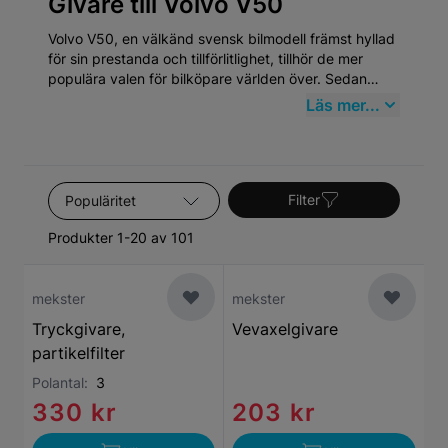
Givare till Volvo V50
Volvo V50, en välkänd svensk bilmodell främst hyllad
för sin prestanda och tillförlitlighet, tillhör de mer
populära valen för bilköpare världen över. Sedan
dess introduktion har Volvo V50 etablerat sig som en
Läs mer...
paradmodell inom mellanklassens kombibilar, vilket
speglar Volvos åtagande för säkerhet, kvalité och
miljövänlighet. Volvo har en rik historik som går
tillbaka till 1927 och V50 är en lysande representation
Sortera efter
av märkets evolution.
Filter
Produkter 1-20 av 101
mekster
mekster
Tryckgivare,
Vevaxelgivare
partikelfilter
Polantal:
3
330 kr
203 kr