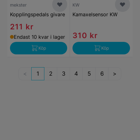
mekster
KW
Kopplingspedals givare
Kamaxelsensor KW
211 kr
310 kr
Endast 10 kvar i lager
Köp
Köp
1
2
3
4
5
6