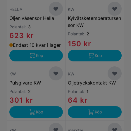
HELLA
KW
Oljenivåsensor Hella
Kylvätsketemperatursen
sor KW
Polantal:
3
623 kr
Polantal:
2
150 kr
Endast 10 kvar i lager
Köp
Köp
KW
KW
Pulsgivare KW
Oljetryckskontakt KW
Polantal:
2
Polantal:
1
301 kr
64 kr
Köp
Köp
KW
mekster