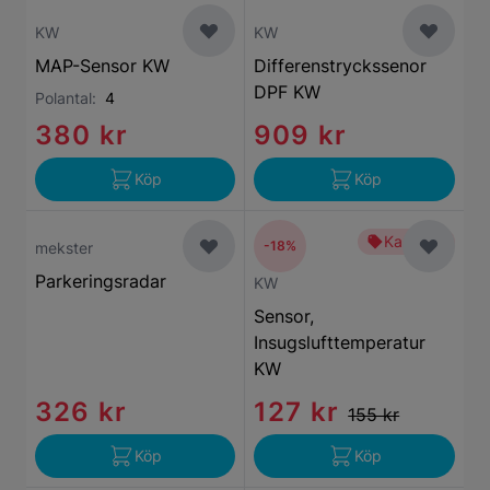
KW
KW
MAP-Sensor KW
Differenstryckssenor
DPF KW
Polantal:
4
380 kr
909 kr
Köp
Köp
Kampanj
-18%
mekster
Parkeringsradar
KW
Sensor,
Insugslufttemperatur
KW
326 kr
127 kr
155 kr
Köp
Köp