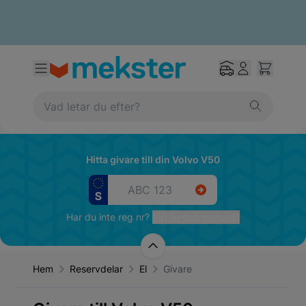
Hitta givare till din Volvo V50
Har du inte reg nr?
Välj fordon manuellt
Hem
Reservdelar
El
Givare