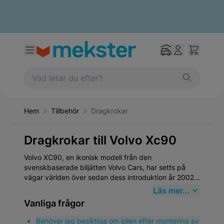
Hem
Tillbehör
Dragkrokar
Dragkrokar till Volvo Xc90
Volvo XC90, en ikonisk modell från den
svenskbaserade biljätten Volvo Cars, har setts på
vägar världen över sedan dess introduktion år 2002.
Denna SUV är känd för sin robusta design,
Läs mer...
säkerhetsfunktioner och familjevänliga inredning. När
Vanliga frågor
det gäller reservdelar är det viktigt att välja
produkter som överensstämmer med den höga
Behöver jag besiktiga om bilen efter montering av