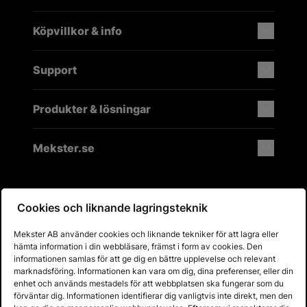
Köpvillkor & info
Support
Produkter & lösningar
Mekster.se
Cookies och liknande lagringsteknik
Prisgaranti på reservdelar
Lager i Sverige
Mekster AB använder cookies och liknande tekniker för att lagra eller
60 dagars öppet köp
hämta information i din webbläsare, främst i form av cookies. Den
Fria returer
informationen samlas för att ge dig en bättre upplevelse och relevant
marknadsföring. Informationen kan vara om dig, dina preferenser, eller din
enhet och används mestadels för att webbplatsen ska fungerar som du
förväntar dig. Informationen identifierar dig vanligtvis inte direkt, men den