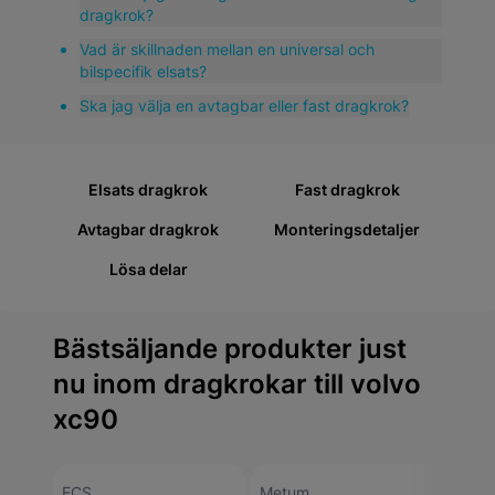
kvaliteten på en Volvo XC90. Mekster.se erbjuder ett
dragkrok?
omfattande sortiment av högkvalitativa
Vad är skillnaden mellan en universal och
eftermarknadsdelar som uppfyller dessa krav.
bilspecifik elsats?
Ska jag välja en avtagbar eller fast dragkrok?
Elsats dragkrok
Fast dragkrok
Avtagbar dragkrok
Monteringsdetaljer
Lösa delar
Bästsäljande produkter just
nu inom dragkrokar till volvo
xc90
ECS
Metum
ECS