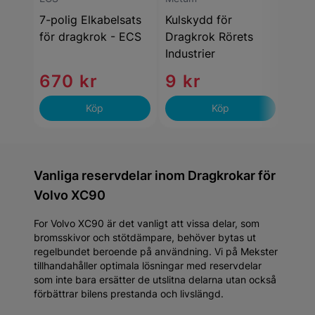
7-polig Elkabelsats
Kulskydd för
7-po
för dragkrok - ECS
Dragkrok Rörets
för 
Industrier
670 kr
9 kr
1 
Köp
Köp
Vanliga reservdelar inom Dragkrokar för
Volvo XC90
For Volvo XC90 är det vanligt att vissa delar, som
bromsskivor och stötdämpare, behöver bytas ut
regelbundet beroende på användning. Vi på Mekster
tillhandahåller optimala lösningar med reservdelar
som inte bara ersätter de utslitna delarna utan också
förbättrar bilens prestanda och livslängd.