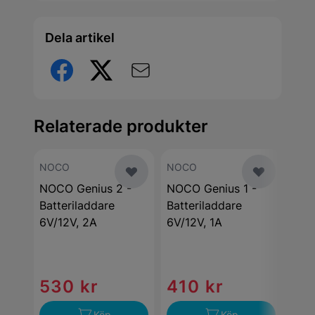
Dela artikel
Relaterade produkter
NOCO
NOCO
NO
NOCO Genius 2 -
NOCO Genius 1 -
NOC
Batteriladdare
Batteriladdare
Bat
6V/12V, 2A
6V/12V, 1A
6V/
530 kr
410 kr
48
Köp
Köp