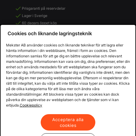
Prisgaranti på reservdelar
Lager i Sverige
60 dagars öppet köp
Fria returer
Cookies och liknande lagringsteknik
Mekster AB använder cookies och liknande tekniker för att lagra eller
hämta information i din webbläsare, främst i form av cookies. Den
informationen samlas för att ge dig en bättre upplevelse och relevant
marknadsföring. Informationen kan vara om dig, dina preferenser, eller din
enhet och används mestadels för att webbplatsen ska fungerar som du
förväntar dig. Informationen identifierar dig vanligtvis inte direkt, men den
kan ge dig en mer personlig webbupplevelse. Eftersom vi respekterar din
rätt till integritet, kan du välja att inte tillåta vissa typer av cookies. Klicka
på de olika kategorierna för att läsa mer och ändra våra
standardinställningar. Att blockera vissa typer av cookies kan dock
påverka din upplevelse av webbplatsen och de tjänster som vi kan
Copyright © 2013 - 2026 - Mekster AB
erbjuda.
Cookiepolicy
Organisationsnummer: 556917-2595
Köpvillkor
Integritetspolicy
Acceptera alla
cookies