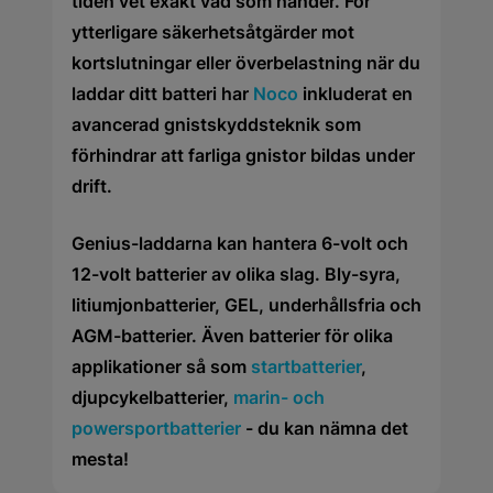
tiden vet exakt vad som händer. För
ytterligare säkerhetsåtgärder mot
kortslutningar eller överbelastning när du
laddar ditt batteri har
Noco
inkluderat en
avancerad gnistskyddsteknik som
förhindrar att farliga gnistor bildas under
drift.
Genius-laddarna kan hantera 6-volt och
12-volt batterier av olika slag. Bly-syra,
litiumjonbatterier, GEL, underhållsfria och
AGM-batterier. Även batterier för olika
applikationer så som
startbatterier
,
djupcykelbatterier,
marin- och
powersportbatterier
- du kan nämna det
mesta!