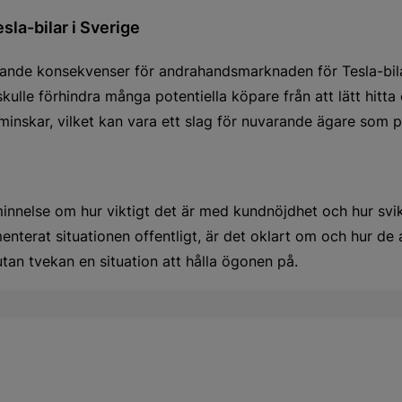
la-bilar i Sverige
ande konsekvenser för andrahandsmarknaden för Tesla-bilar
skulle förhindra många potentiella köpare från att lätt hit
inskar, vilket kan vara ett slag för nuvarande ägare som pla
innelse om hur viktigt det är med kundnöjdhet och hur svik
terat situationen offentligt, är det oklart om och hur de 
utan tvekan en situation att hålla ögonen på.