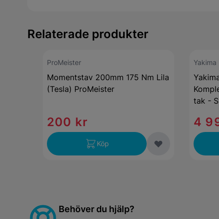
Relaterade produkter
ProMeister
Yakima
Momentstav 200mm 175 Nm Lila
Yakima
(Tesla) ProMeister
Komple
tak - 
200 kr
4 9
Köp
Behöver du hjälp?