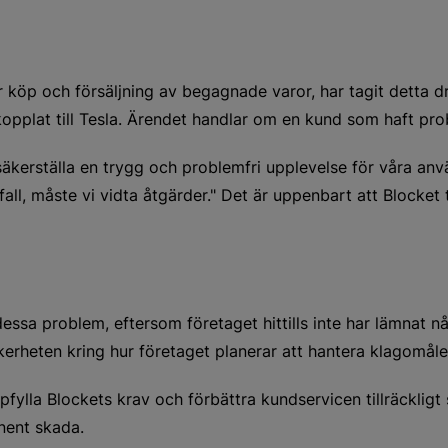
r köp och försäljning av begagnade varor, har tagit detta d
plat till Tesla. Ärendet handlar om en kund som haft prob
l säkerställa en trygg och problemfri upplevelse för våra a
all, måste vi vidta åtgärder." Det är uppenbart att Blocket 
dessa problem, eftersom företaget hittills inte har lämnat 
säkerheten kring hur företaget planerar att hantera klagomål
lla Blockets krav och förbättra kundservicen tillräckligt s
nent skada.