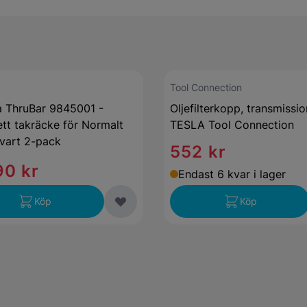
Tool Connection
 ThruBar 9845001 -
Oljefilterkopp, transmissio
tt takräcke för Normalt
TESLA Tool Connection
Svart 2-pack
552 kr
90 kr
Endast 6 kvar i lager
Köp
Köp