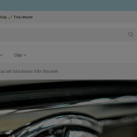
 köp
Fria returer
Olja
otas att blockeras från Blocket