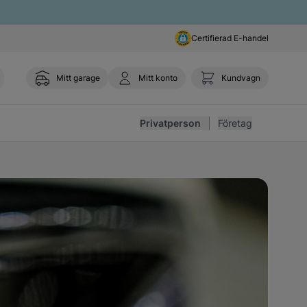
Certifierad E-handel
Mitt garage
Mitt konto
Kundvagn
Toggl
Privatperson
Företag