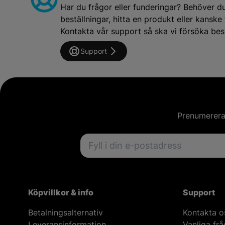
Har du frågor eller funderingar? Behöver d
beställningar, hitta en produkt eller kansk
Kontakta vår support så ska vi försöka besv
Support
Prenumerera 
Email address
Köpvillkor & info
Support
Betalningsalternativ
Kontakta o
Leveransinformation
Vanliga fr