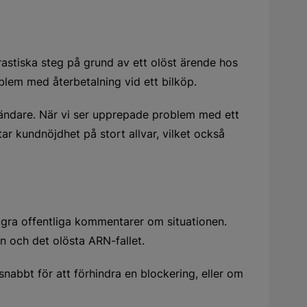
rastiska steg på grund av ett olöst ärende hos
lem med återbetalning vid ett bilköp.
nvändare. När vi ser upprepade problem med ett
tar kundnöjdhet på stort allvar, vilket också
några offentliga kommentarer om situationen.
en och det olösta ARN-fallet.
nabbt för att förhindra en blockering, eller om