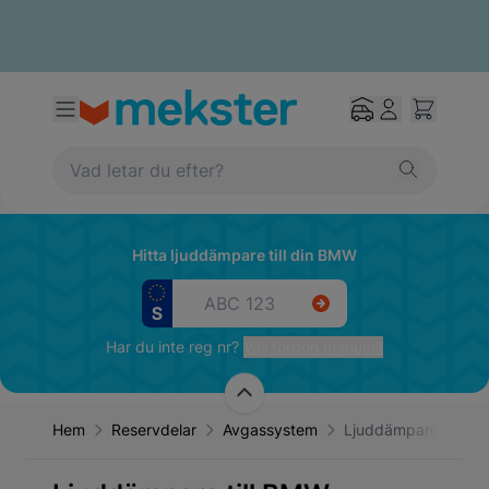
Hitta ljuddämpare till din BMW
Har du inte reg nr?
Välj fordon manuellt
Hem
Reservdelar
Avgassystem
Ljuddämpare