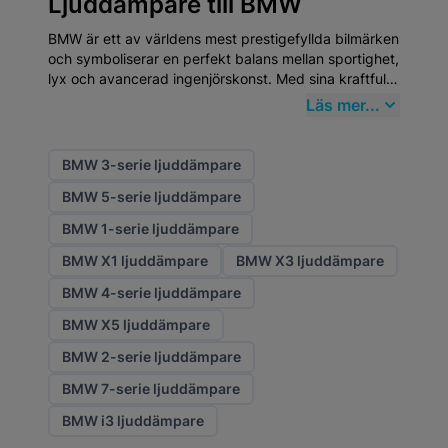
Ljuddämpare till BMW
BMW är ett av världens mest prestigefyllda bilmärken
och symboliserar en perfekt balans mellan sportighet,
lyx och avancerad ingenjörskonst. Med sina kraftfulla
motorer, precisa köregenskaper och exklusiva
Läs mer...
interiörer erbjuder BMW-modeller en körupplevelse
som tillhör premiumsegmentets absoluta topp. För att
bibehålla bilens prestanda och kvalitet är högklassiga
BMW 3-serie ljuddämpare
Ljuddämpare från Mekster.se ett smart val.
BMW 5-serie ljuddämpare
BMW 1-serie ljuddämpare
BMW X1 ljuddämpare
BMW X3 ljuddämpare
BMW 4-serie ljuddämpare
BMW X5 ljuddämpare
BMW 2-serie ljuddämpare
BMW 7-serie ljuddämpare
BMW i3 ljuddämpare