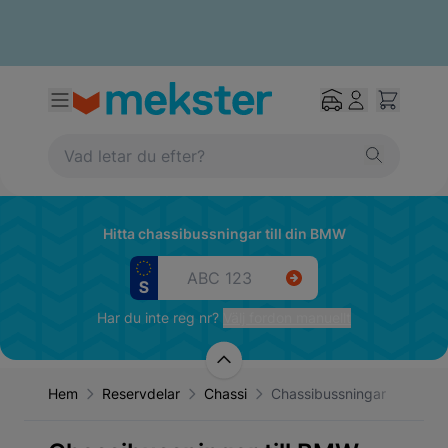
Hitta chassibussningar till din BMW
Har du inte reg nr?
Välj fordon manuellt
Hem
Reservdelar
Chassi
Chassibussningar