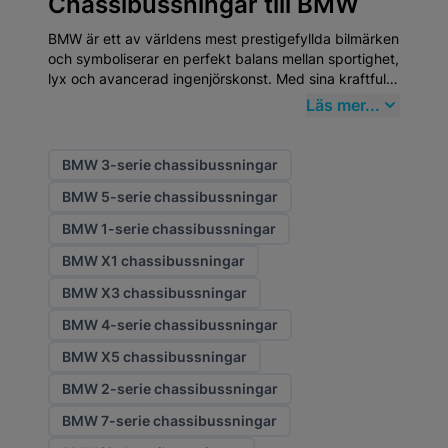
Chassibussningar till BMW
BMW är ett av världens mest prestigefyllda bilmärken
och symboliserar en perfekt balans mellan sportighet,
lyx och avancerad ingenjörskonst. Med sina kraftfulla
motorer, precisa köregenskaper och exklusiva
Läs mer...
interiörer erbjuder BMW-modeller en körupplevelse
som tillhör premiumsegmentets absoluta topp. För att
bibehålla bilens prestanda och kvalitet är högklassiga
BMW 3-serie chassibussningar
Chassibussningar från Mekster.se ett smart val.
BMW 5-serie chassibussningar
BMW 1-serie chassibussningar
BMW X1 chassibussningar
BMW X3 chassibussningar
BMW 4-serie chassibussningar
BMW X5 chassibussningar
BMW 2-serie chassibussningar
BMW 7-serie chassibussningar