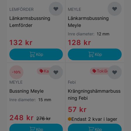
LEMFÖRDER
MEYLE
Länkarmsbussning
Länkarmsbussning
Lemförder
Meyle
Inre diameter:
12 mm
132 kr
128 kr
Köp
Köp
Kampanj
Toklågt pris
-10%
MEYLE
Febi
Bussning Meyle
Krängningshämmarbuss
ning Febi
Inre diameter:
15 mm
57 kr
248 kr
276 kr
Endast 2 kvar i lager
Köp
Köp