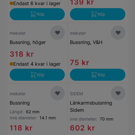
139 kr
Endast 6 kvar i lager
Köp
Köp
mekster
mekster
Bussning, höger
Bussning, V&H
318 kr
75 kr
Endast 4 kvar i lager
Köp
Köp
mekster
SIDEM
Bussning
Länkarmsbussning
Sidem
Längd:
62 mm
Inre diameter:
14.1 mm
Inre diameter:
70 mm
118 kr
602 kr