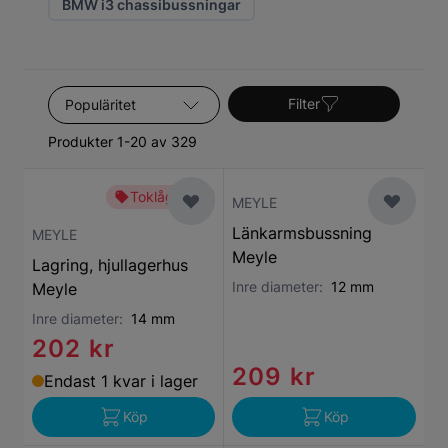
BMW i3 chassibussningar
Sortera efter
Filter
Produkter 1-20 av 329
Toklågt pris
MEYLE
Länkarmsbussning
MEYLE
Meyle
Lagring, hjullagerhus
Inre diameter:
12 mm
Meyle
Inre diameter:
14 mm
202 kr
209 kr
Endast 1 kvar i lager
Köp
Köp