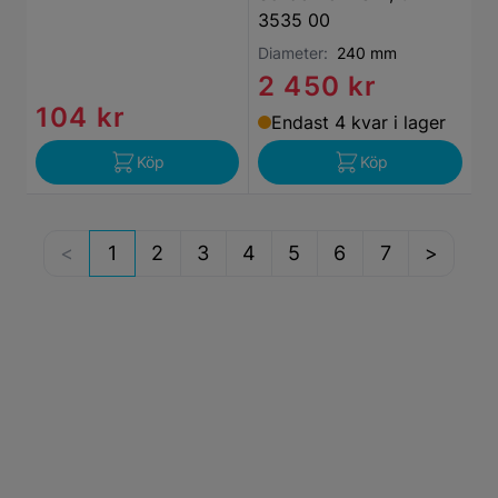
3535 00
Diameter:
240 mm
2 450 kr
104 kr
Endast 4 kvar i lager
Köp
Köp
1
2
3
4
5
6
7