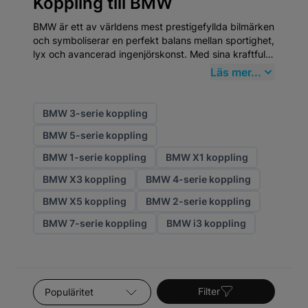
Koppling till BMW
BMW är ett av världens mest prestigefyllda bilmärken
och symboliserar en perfekt balans mellan sportighet,
lyx och avancerad ingenjörskonst. Med sina kraftfulla
motorer, precisa köregenskaper och exklusiva
Läs mer...
interiörer erbjuder BMW-modeller en körupplevelse
som tillhör premiumsegmentets absoluta topp. För att
bibehålla bilens prestanda och kvalitet är högklassiga
BMW 3-serie koppling
Koppling från Mekster.se ett smart val.
BMW 5-serie koppling
BMW 1-serie koppling
BMW X1 koppling
BMW X3 koppling
BMW 4-serie koppling
BMW X5 koppling
BMW 2-serie koppling
BMW 7-serie koppling
BMW i3 koppling
Sortera efter
Filter