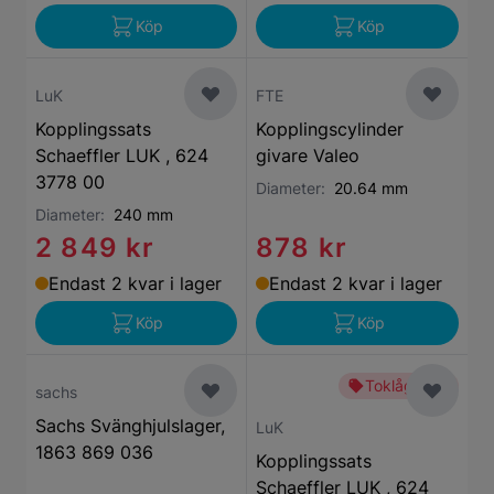
Köp
Köp
LuK
FTE
Kopplingssats
Kopplingscylinder
Schaeffler LUK , 624
givare Valeo
3778 00
Diameter:
20.64 mm
Diameter:
240 mm
2 849 kr
878 kr
Endast 2 kvar i lager
Endast 2 kvar i lager
Köp
Köp
Toklågt pris
sachs
Sachs Svänghjulslager,
LuK
1863 869 036
Kopplingssats
Schaeffler LUK , 624