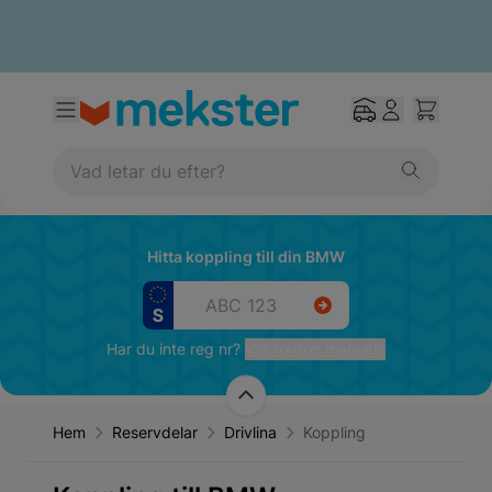
Hitta koppling till din BMW
Har du inte reg nr?
Välj fordon manuellt
Hem
Reservdelar
Drivlina
Koppling