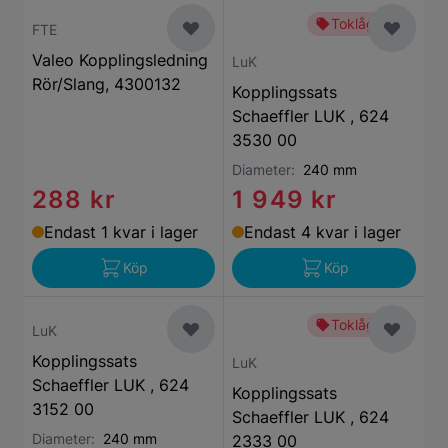
Toklågt pris
FTE
Valeo Kopplingsledning
LuK
Rör/Slang, 4300132
Kopplingssats
Schaeffler LUK , 624
3530 00
Diameter:
240 mm
288 kr
1 949 kr
Endast 1 kvar i lager
Endast 4 kvar i lager
Köp
Köp
Toklågt pris
LuK
Kopplingssats
LuK
Schaeffler LUK , 624
Kopplingssats
3152 00
Schaeffler LUK , 624
Diameter:
240 mm
2333 00