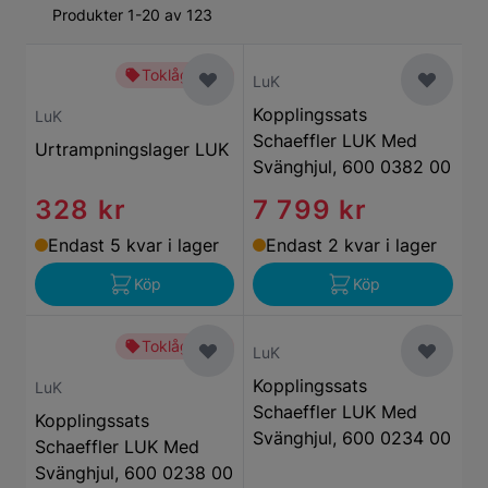
Produkter 1-20 av 123
Toklågt pris
LuK
Kopplingssats
LuK
Schaeffler LUK Med
Urtrampningslager LUK
Svänghjul, 600 0382 00
328 kr
7 799 kr
Endast 5 kvar i lager
Endast 2 kvar i lager
Köp
Köp
Toklågt pris
LuK
Kopplingssats
LuK
Schaeffler LUK Med
Kopplingssats
Svänghjul, 600 0234 00
Schaeffler LUK Med
Svänghjul, 600 0238 00