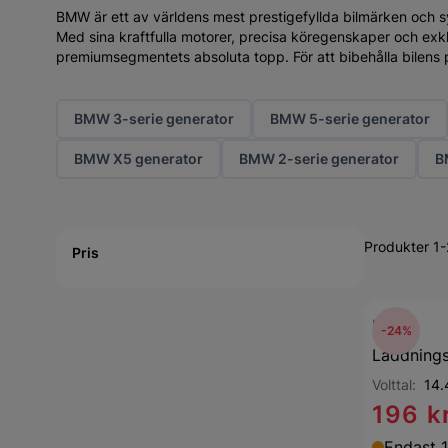
BMW är ett av världens mest prestigefyllda bilmärken och s
Med sina kraftfulla motorer, precisa köregenskaper och exkl
premiumsegmentets absoluta topp. För att bibehålla bilens p
BMW 3-serie generator
BMW 5-serie generator
BMW X5 generator
BMW 2-serie generator
B
Active filtering
Produkter 1-
Pris
BERU
-24%
Laddnings
Volttal:
14.
196 k
Endast 1