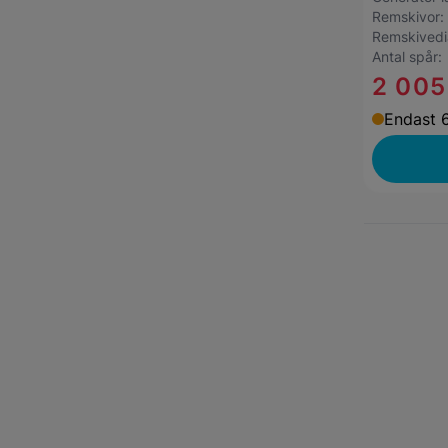
Remskivor
Remskived
Antal spår
2 005
Endast 6