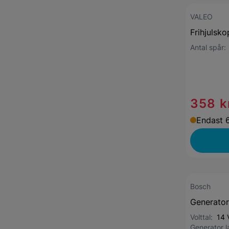
VALEO
Frihjulsko
Antal spår
358 k
Endast 6
Bosch
Generato
Volttal:
14 
Generator 