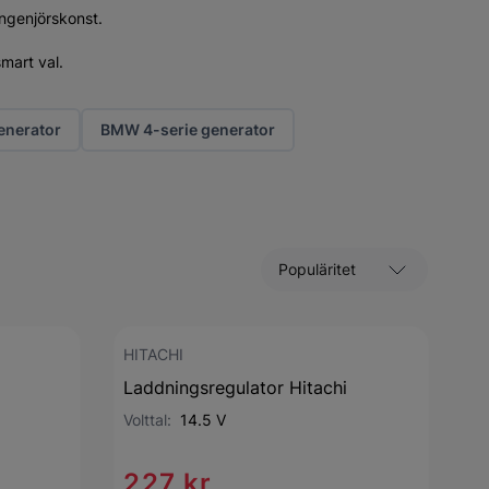
ingenjörskonst.
mart val.
nerator
BMW 4-serie generator
Sortera efter
HITACHI
Laddningsregulator Hitachi
Volttal:
14.5 V
227 kr