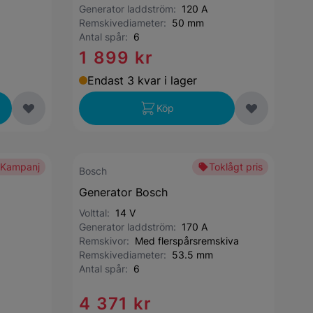
Generator laddström:
120 A
Remskivediameter:
50 mm
Antal spår:
6
1 899 kr
Endast 3 kvar i lager
Köp
Kampanj
Toklågt pris
Bosch
Generator Bosch
Volttal:
14 V
Generator laddström:
170 A
Remskivor:
Med flerspårsremskiva
Remskivediameter:
53.5 mm
Antal spår:
6
4 371 kr