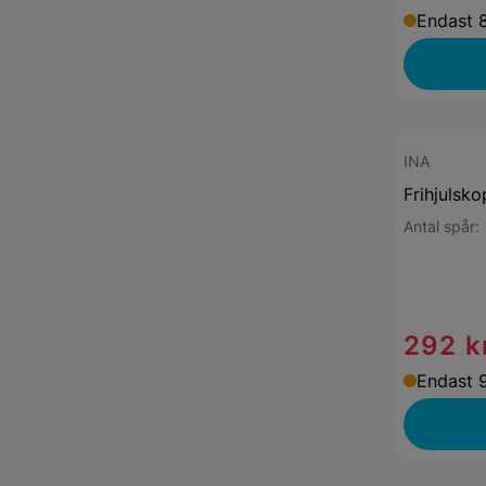
Endast 8
INA
Frihjulsko
Antal spår
292 k
Endast 9