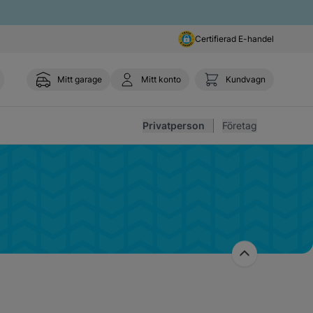
Certifierad E-handel
Mitt garage
Mitt konto
Kundvagn
Toggl
Privatperson
Företag