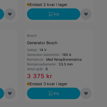
Endast 2 kvar i lager
Köp
Bosch
Generator Bosch
Volttal:
14 V
Generator laddström:
180 A
Remskivor:
Med flerspårsremskiva
Remskivediameter:
53.5 mm
Antal spår:
6
3 375 kr
Endast 3 kvar i lager
Köp