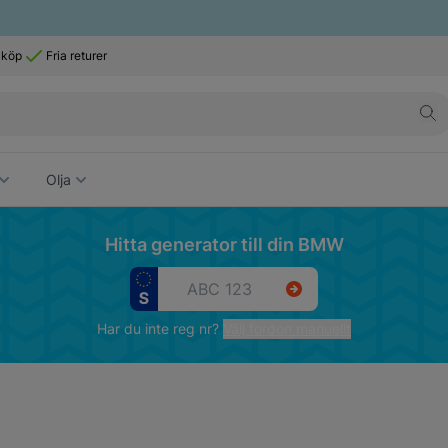
 köp
Fria returer
Olja
Hitta generator till din BMW
Har du inte reg nr?
Välj fordon manuellt