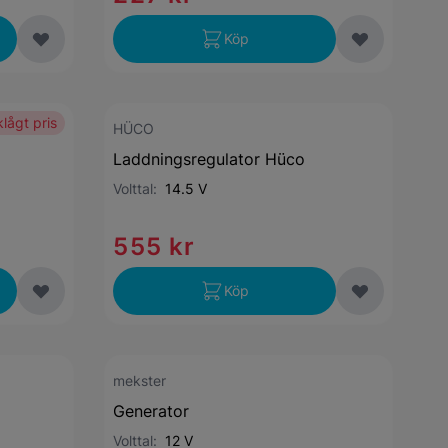
Köp
lågt pris
HÜCO
Laddningsregulator Hüco
Volttal:
14.5 V
555 kr
Köp
mekster
Generator
Volttal:
12 V