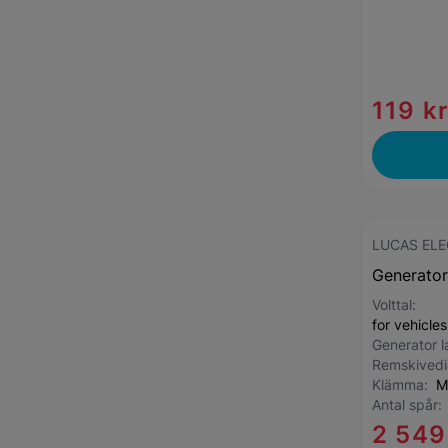
119 k
LUCAS ELE
Generator
Volttal:
for vehicle
Generator 
Remskived
Klämma:
M
Antal spår
2 549