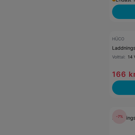
HÜCO
Laddnings
Volttal:
14 
166 k
-7%
Laddnings