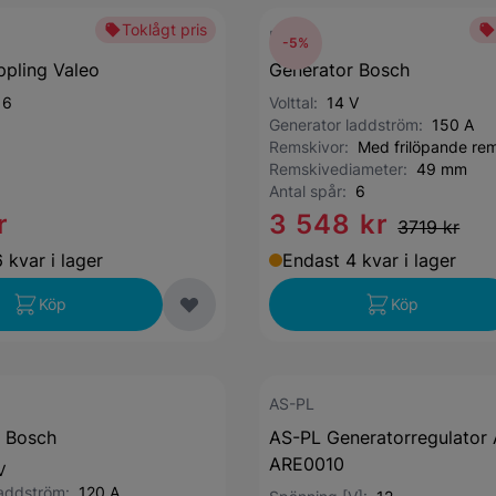
Toklågt pris
Bosch
-5%
ppling Valeo
Generator Bosch
:
6
Volttal:
14 V
Generator laddström:
150 A
Remskivor:
Med frilöpande re
Remskivediameter:
49 mm
Antal spår:
6
r
3 548 kr
3719 kr
 kvar i lager
Endast 4 kvar i lager
Köp
Köp
AS-PL
r Bosch
AS-PL Generatorregulator
ARE0010
V
laddström:
120 A