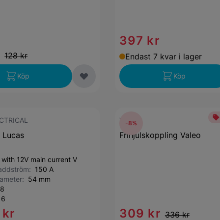
397 kr
r
128 kr
Endast 7 kvar i lager
Köp
Köp
CTRICAL
VALEO
-8%
 Lucas
Frihjulskoppling Valeo
s with 12V main current V
laddström:
150 A
iameter:
54 mm
8
:
6
 kr
309 kr
336 kr