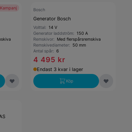
Kampanj
Bosch
Generator Bosch
Volttal:
14 V
Generator laddström:
150 A
mskiva
Remskivor:
Med flerspårsremskiva
Remskivediameter:
50 mm
Antal spår:
6
4 495 kr
Endast 3 kvar i lager
Köp
 AS