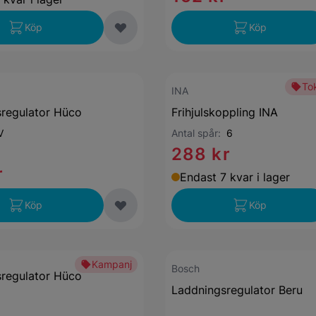
Köp
Köp
Tok
INA
regulator Hüco
Frihjulskoppling INA
V
Antal spår:
6
288 kr
r
Endast 7 kvar i lager
Köp
Köp
Kampanj
Bosch
regulator Hüco
Laddningsregulator Beru