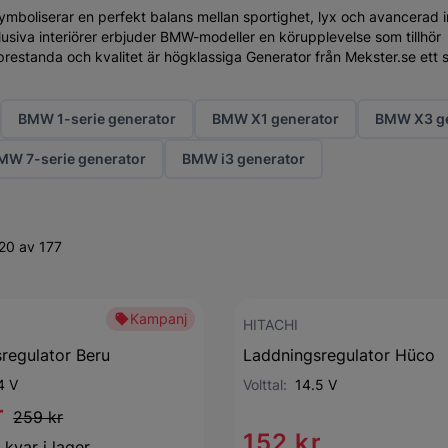
ymboliserar en perfekt balans mellan sportighet, lyx och avancerad 
usiva interiörer erbjuder BMW-modeller en körupplevelse som tillhör
restanda och kvalitet är högklassiga Generator från Mekster.se ett s
BMW 1-serie generator
BMW X1 generator
BMW X3 ge
MW 7-serie generator
BMW i3 generator
20 av 177
Kampanj
HITACHI
regulator Beru
Laddningsregulator Hüco
4 V
Volttal:
14.5 V
r
259 kr
152 kr
 kvar i lager