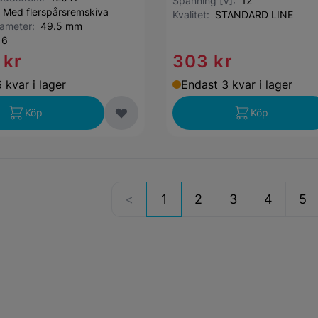
Spänning [V]:
12
:
Med flerspårsremskiva
Kvalitet:
STANDARD LINE
iameter:
49.5 mm
:
6
 kr
303 kr
 kvar i lager
Endast 3 kvar i lager
Köp
Köp
1
2
3
4
5