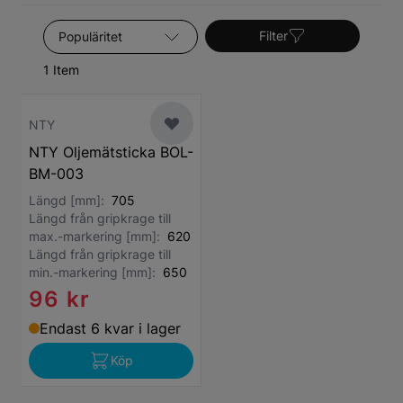
Sortera efter
Filter
1 Item
NTY
NTY Oljemätsticka BOL-
BM-003
Längd [mm]:
705
Längd från gripkrage till
max.-markering [mm]:
620
Längd från gripkrage till
min.-markering [mm]:
650
96 kr
Endast 6 kvar i lager
Köp