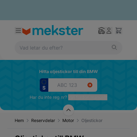
Hitta oljestickor till din BMW
Har du inte reg nr?
Välj fordon manuellt
Hem
Reservdelar
Motor
Oljestickor