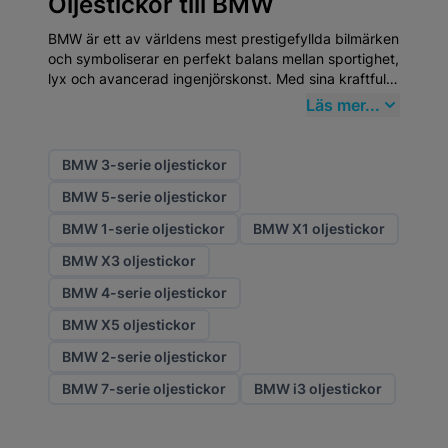
Oljestickor till BMW
BMW är ett av världens mest prestigefyllda bilmärken
och symboliserar en perfekt balans mellan sportighet,
lyx och avancerad ingenjörskonst. Med sina kraftfulla
motorer, precisa köregenskaper och exklusiva
Läs mer...
interiörer erbjuder BMW-modeller en körupplevelse
som tillhör premiumsegmentets absoluta topp. För att
bibehålla bilens prestanda och kvalitet är högklassiga
BMW 3-serie oljestickor
Oljestickor från Mekster.se ett smart val.
BMW 5-serie oljestickor
BMW 1-serie oljestickor
BMW X1 oljestickor
BMW X3 oljestickor
BMW 4-serie oljestickor
BMW X5 oljestickor
BMW 2-serie oljestickor
BMW 7-serie oljestickor
BMW i3 oljestickor