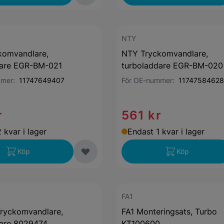
NTY
komvandlare,
NTY Tryckomvandlare,
dare EGR-BM-021
turboladdare EGR-BM-020
mmer:
11747649407
För OE-nummer:
11747584628
r
561 kr
 kvar i lager
Endast 1 kvar i lager
Köp
Köp
FA1
ryckomvandlare,
FA1 Monteringsats, Turbo
dare 8029474
KT100600