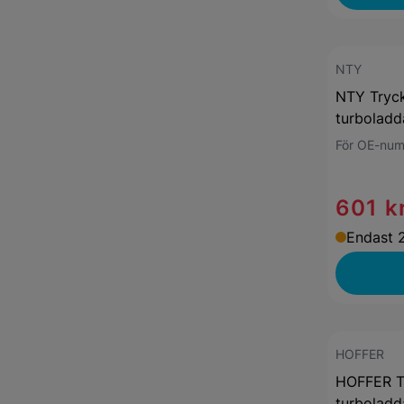
NTY
NTY Tryc
turbolad
För OE-nu
601 k
Endast 2
HOFFER
HOFFER T
turbolad