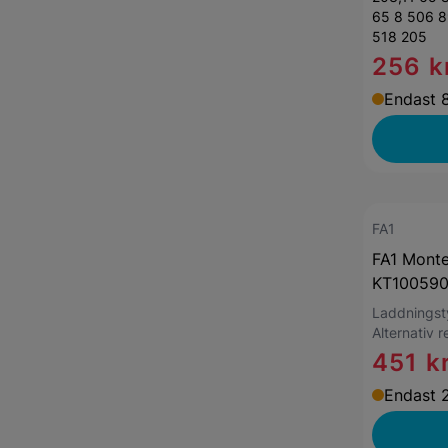
65 8 506 8
518 205
256 k
Endast 8
FA1
FA1 Monte
KT10059
Laddnings
Alternativ 
451 k
Endast 2