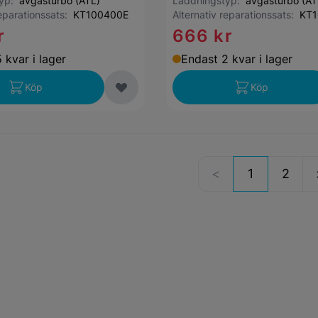
typ:
avgasturbo (ATL)
Laddningstyp:
avgasturbo (AT
reparationssats:
KT100400E
Alternativ reparationssats:
KT1
r
666 kr
 kvar i lager
Endast 2 kvar i lager
Köp
Köp
1
2