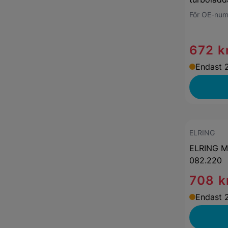
För OE-nu
672 k
Endast 2
ELRING
ELRING Mo
082.220
708 k
Endast 2