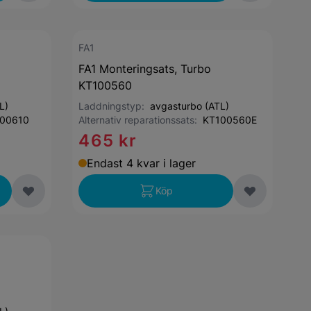
FA1
FA1 Monteringsats, Turbo
KT100560
L)
Laddningstyp:
avgasturbo (ATL)
00610
Alternativ reparationssats:
KT100560E
465 kr
Endast 4 kvar i lager
Köp