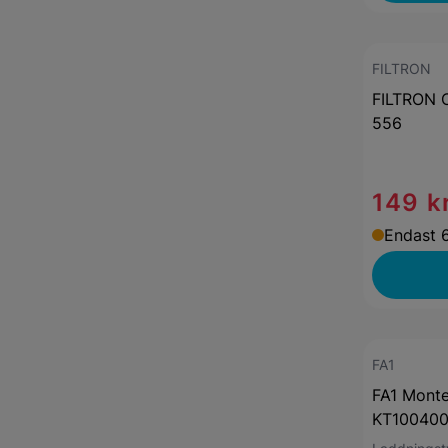
FILTRON
FILTRON Ol
556
149 k
Endast 6
FA1
FA1 Monte
KT10040