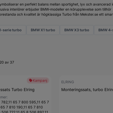
ymboliserar en perfekt balans mellan sportighet, lyx och avancerad 
usiva interiörer erbjuder BMW-modeller en körupplevelse som tillhör
restanda och kvalitet är högklassiga Turbo från Mekster.se ett smart
-serie turbo
BMW X1 turbo
BMW X3 turbo
BMW 4-s
20 av 37
Kampanj
ELRING
ssats Turbo Elring
Monteringssats, turbo Elri
mmer:
7 782,11 65 7 800 595,11 65 7
 65 7 810 190,11 65 7 810
8 506 722,11 65 8 506 892,11