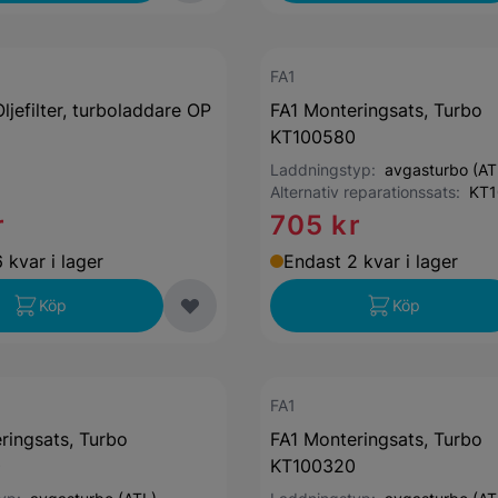
FA1
jefilter, turboladdare OP
FA1 Monteringsats, Turbo
KT100580
Laddningstyp:
avgasturbo (AT
Alternativ reparationssats:
KT1
r
705 kr
 kvar i lager
Endast 2 kvar i lager
Köp
Köp
FA1
ringsats, Turbo
FA1 Monteringsats, Turbo
0
KT100320