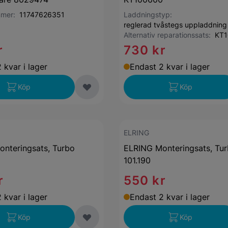
mmer:
11747626351
Laddningstyp:
reglerad tvåstegs uppladdning
Alternativ reparationssats:
KT1
r
730 kr
 kvar i lager
Endast 2 kvar i lager
Köp
Köp
ELRING
nteringsats, Turbo
ELRING Monteringsats, Tu
101.190
r
550 kr
 kvar i lager
Endast 2 kvar i lager
Köp
Köp