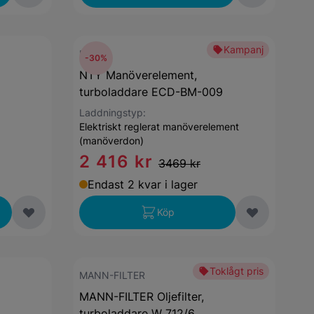
Kampanj
NTY
-30%
NTY Manöverelement,
turboladdare ECD-BM-009
Laddningstyp:
Elektriskt reglerat manöverelement
(manöverdon)
2 416 kr
3469 kr
Endast 2 kvar i lager
Köp
Toklågt pris
MANN-FILTER
MANN-FILTER Oljefilter,
turboladdare W 712/6