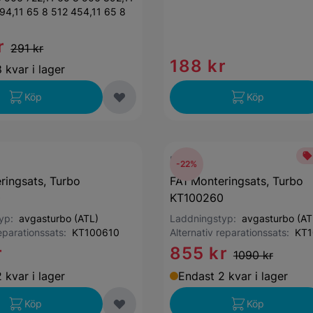
94,11 65 8 512 454,11 65 8
r
291 kr
188 kr
 kvar i lager
Köp
Köp
FA1
-22%
ringsats, Turbo
FA1 Monteringsats, Turbo
0
KT100260
typ:
avgasturbo (ATL)
Laddningstyp:
avgasturbo (AT
reparationssats:
KT100610
Alternativ reparationssats:
KT1
r
855 kr
1090 kr
 kvar i lager
Endast 2 kvar i lager
Köp
Köp