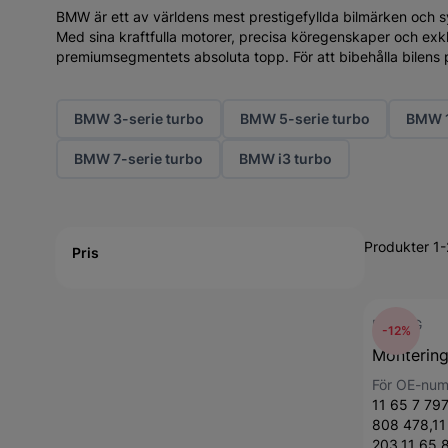
BMW är ett av världens mest prestigefyllda bilmärken och s
Med sina kraftfulla motorer, precisa köregenskaper och exkl
premiumsegmentets absoluta topp. För att bibehålla bilens p
BMW 3-serie turbo
BMW 5-serie turbo
BMW 1
BMW 7-serie turbo
BMW i3 turbo
Active filtering
Produkter 1-
Pris
ELRING
-12%
Montering
För OE-nu
11 65 7 79
808 478,11
203,11 65 