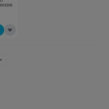
L)
00320E