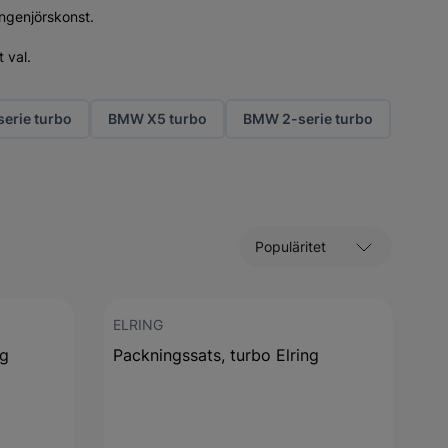
ingenjörskonst.
 val.
erie turbo
BMW X5 turbo
BMW 2-serie turbo
Sortera efter
ELRING
ng
Packningssats, turbo Elring