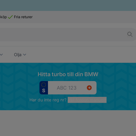
 köp
Fria returer
Olja
Hitta turbo till din BMW
Har du inte reg nr?
Välj fordon manuellt