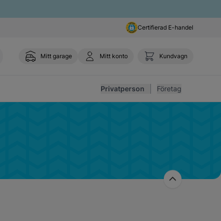
Certifierad E-handel
Mitt garage
Mitt konto
Kundvagn
Toggl
Privatperson
Företag