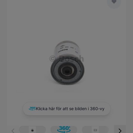
Main image
Click to view image in fullscreen
Klicka här för att se bilden i 360-vy
View larger image