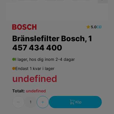
View larger image
View larger ima
Vi
5.0
(3)
Bränslefilter Bosch, 1
457 434 400
I lager,
hos dig inom 2-4 dagar
Endast 1 kvar i lager
undefined
Totalt:
undefined
Antal
Köp