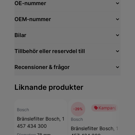
OE-nummer
OEM-nummer
Bilar
Tillbehör eller reservdel till
Recensioner & frågor
Liknande produkter
Kampanj
-29%
-27
Bosch
Bränslefilter Bosch, 1
Bosch
Bosc
457 434 300
Bränslefilter Bosch, 1
Brän
Diameter
:
78 mm