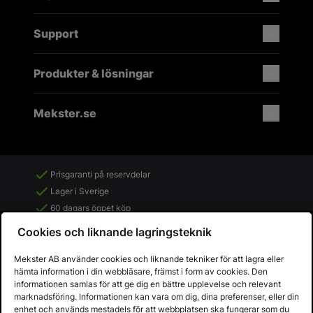
Support
Produkter & lösningar
Mekster.se
Prisgaranti på reservdelar
Lager i Sverige
60 dagars öppet köp
Fria returer
Cookies och liknande lagringsteknik
Mekster AB använder cookies och liknande tekniker för att lagra eller
hämta information i din webbläsare, främst i form av cookies. Den
informationen samlas för att ge dig en bättre upplevelse och relevant
marknadsföring. Informationen kan vara om dig, dina preferenser, eller din
enhet och används mestadels för att webbplatsen ska fungerar som du