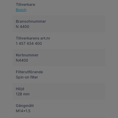
Tillverkare
Bosch
Branschnummer
N 4400
Tillverkarens art.nr
1 457 434 400
Kortnummer
N4400
Filterutförande
Spin-on filter
Höjd
128 mm
Gängmått
M14x1.5