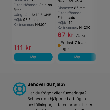
457 434 200
457 
Filterutförande
:
Spin-on
Diameter
:
86 mm
Diam
filter
Filterutförande
:
Filte
Gängmått
:
3/4"16 UNF
Filterinsats
vatt
Höjd
:
93.5 mm
Höjd
:
112 mm
Höjd
Kortnummer
:
N4300
Kortnummer
:
N4200
Kort
67 kr
75 kr
Endast 7 kvar i
111 kr
16
lager
Köp
Köp
Behöver du hjälp?
Har du frågor eller funderingar?
Behöver du hjälp med att lägga
beställningar, hitta en produkt eller