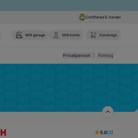
Certifierad E-handel
Mitt garage
Mitt konto
Kundvagn
Toggl
Privatperson
Företag
5.0
(3)