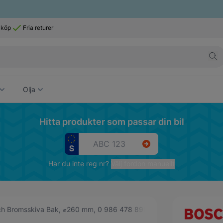
 köp
Fria returer
Olja
Hitta produkter som passar din bil
Har du inte reg nr?
Välj fordon manuellt
h Bromsskiva Bak, ⌀260 mm, 0 986 478 898