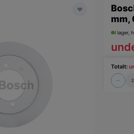
Bosc
mm, 
I lager,
h
und
Totalt:
u
Antal