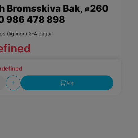
h Bromsskiva Bak, ⌀260
0 986 478 898
os dig inom 2-4 dagar
efined
ndefined
Köp