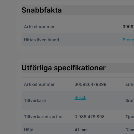
Snabbfakta
Artikelnummer
3009
Hittas även bland
Broms
Utförliga specifikationer
Artikelnummer
300986478898
Enh
Bosch
Tillverkare
Bra
Tillverkarens art.nr
0 986 478 898
Tjoc
Höjd
41 mm
Dia