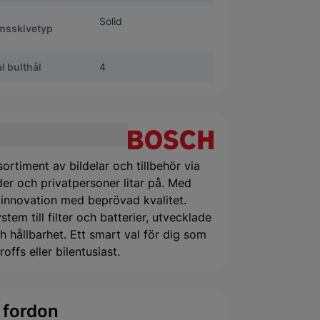
Solid
msskivetyp
l bulthål
4
ortiment av bildelar och tillbehör via
er och privatpersoner litar på. Med
 innovation med beprövad kvalitet.
tem till filter och batterier, utvecklade
 hållbarhet. Ett smart val för dig som
offs eller bilentusiast.
 fordon