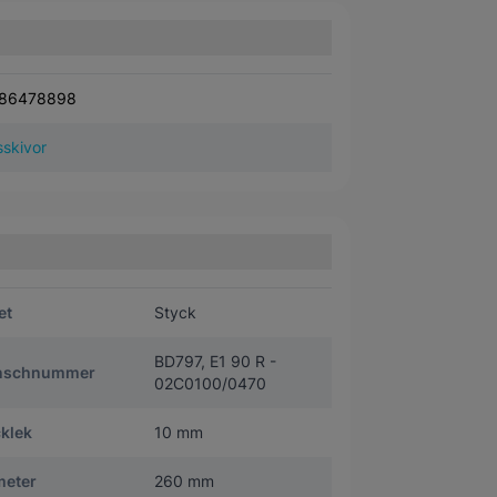
86478898
skivor
et
Styck
BD797, E1 90 R -
nschnummer
02C0100/0470
klek
10 mm
meter
260 mm