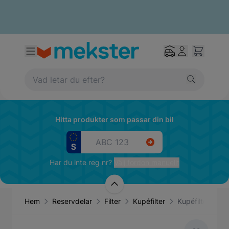
Hitta produkter som passar din bil
Har du inte reg nr?
Välj fordon manuellt
Hem
Reservdelar
Filter
Kupéfilter
Kupéfilter akti