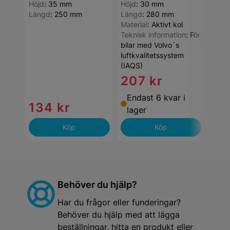
Höjd
:
35 mm
Höjd
:
30 mm
Höjd
Längd
:
250 mm
Längd
:
280 mm
Läng
Material
:
Aktivt kol
Mater
Teknisk information
:
För
bilar med Volvo´s
luftkvalitetssystem
(IAQS)
207 kr
14
Endast 6 kvar i
End
134 kr
lager
lag
Köp
Köp
Behöver du hjälp?
Har du frågor eller funderingar?
Behöver du hjälp med att lägga
beställningar, hitta en produkt eller