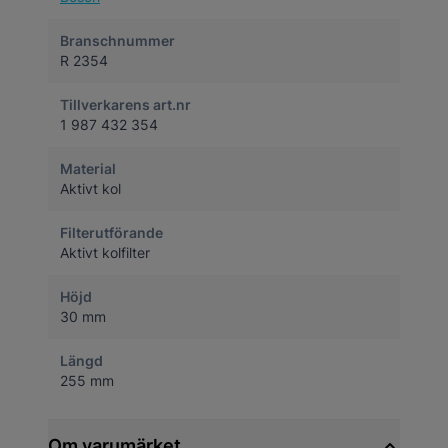
Branschnummer
R 2354
Tillverkarens art.nr
1 987 432 354
Material
Aktivt kol
Filterutförande
Aktivt kolfilter
Höjd
30 mm
Längd
255 mm
Om varumärket