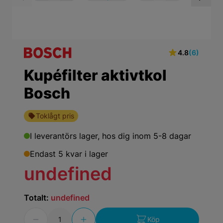
View larger image
View larger ima
Vi
4.8
(6)
Kupéfilter aktivtkol
Bosch
Toklågt pris
I leverantörs lager,
hos dig inom 5-8 dagar
Endast 5 kvar i lager
undefined
Totalt:
undefined
Antal
Köp