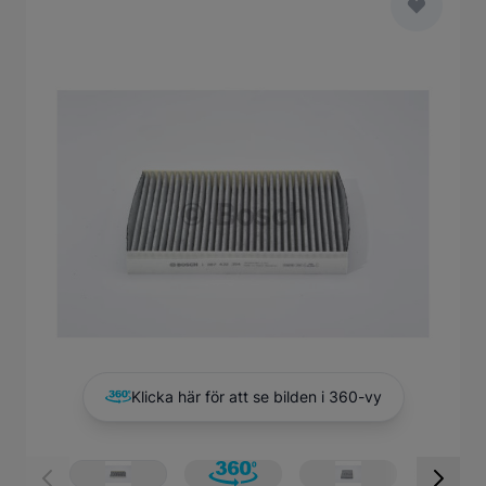
Main image
Click to view image in fullscreen
Klicka här för att se bilden i 360-vy
View larger image