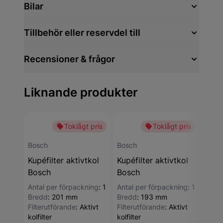
Bilar
Tillbehör eller reservdel till
Recensioner & frågor
Liknande produkter
Toklågt pris
Toklågt pris
-27
Bosch
Bosch
Bosc
Kupéfilter aktivtkol
Kupéfilter aktivtkol
Kupé
Bosch
Bosch
Bos
Antal per förpackning
:
1
Antal per förpackning
:
1
Antal
Bredd
:
201 mm
Bredd
:
193 mm
Bred
Filterutförande
:
Aktivt
Filterutförande
:
Aktivt
Filte
kolfilter
kolfilter
kolfil