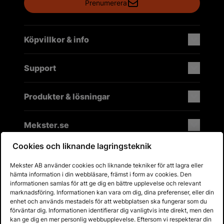
Prenumerera
Köpvillkor & info
Support
Produkter & lösningar
Mekster.se
Cookies och liknande lagringsteknik
Mekster AB använder cookies och liknande tekniker för att lagra eller
Prisgaranti på reservdelar
hämta information i din webbläsare, främst i form av cookies. Den
Lager i Sverige
informationen samlas för att ge dig en bättre upplevelse och relevant
marknadsföring. Informationen kan vara om dig, dina preferenser, eller din
60 dagars öppet köp
enhet och används mestadels för att webbplatsen ska fungerar som du
Fria returer
förväntar dig. Informationen identifierar dig vanligtvis inte direkt, men den
kan ge dig en mer personlig webbupplevelse. Eftersom vi respekterar din