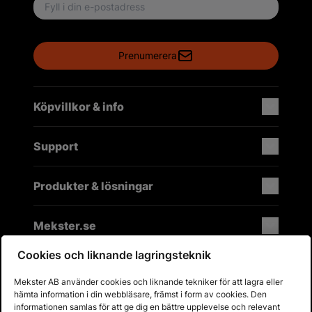
Email address
Prenumerera
Köpvillkor & info
Support
Produkter & lösningar
Mekster.se
Cookies och liknande lagringsteknik
Mekster AB använder cookies och liknande tekniker för att lagra eller
Prisgaranti på reservdelar
hämta information i din webbläsare, främst i form av cookies. Den
Lager i Sverige
informationen samlas för att ge dig en bättre upplevelse och relevant