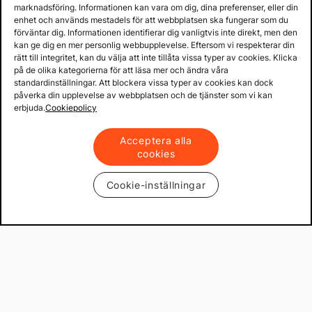
marknadsföring. Informationen kan vara om dig, dina preferenser, eller din
60 dagars öppet köp
enhet och används mestadels för att webbplatsen ska fungerar som du
Fria returer
förväntar dig. Informationen identifierar dig vanligtvis inte direkt, men den
kan ge dig en mer personlig webbupplevelse. Eftersom vi respekterar din
rätt till integritet, kan du välja att inte tillåta vissa typer av cookies. Klicka
på de olika kategorierna för att läsa mer och ändra våra
standardinställningar. Att blockera vissa typer av cookies kan dock
påverka din upplevelse av webbplatsen och de tjänster som vi kan
erbjuda.
Cookiepolicy
Acceptera alla
cookies
Cookie-inställningar
Copyright © 2013 - 2026 - Mekster AB
Organisationsnummer: 556917-2595
Köpvillkor
Integritetspolicy