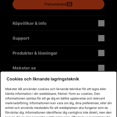
Prenumerera
Köpvillkor & info
Support
Produkter & lösningar
Mekster.se
Cookies och liknande lagringsteknik
Mekster AB använder cookies och liknande tekniker för att lagra eller
Prisgaranti på reservdelar
hämta information i din webbläsare, främst i form av cookies. Den
Lager i Sverige
informationen samlas för att ge dig en bättre upplevelse och relevant
marknadsföring. Informationen kan vara om dig, dina preferenser, eller din
60 dagars öppet köp
enhet och används mestadels för att webbplatsen ska fungerar som du
Fria returer
förväntar dig. Informationen identifierar dig vanligtvis inte direkt, men den