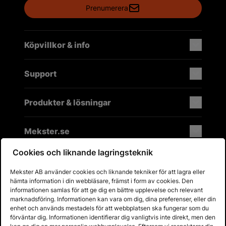
Prenumerera
Köpvillkor & info
Support
Produkter & lösningar
Mekster.se
Cookies och liknande lagringsteknik
Mekster AB använder cookies och liknande tekniker för att lagra eller
Prisgaranti på reservdelar
hämta information i din webbläsare, främst i form av cookies. Den
Lager i Sverige
informationen samlas för att ge dig en bättre upplevelse och relevant
marknadsföring. Informationen kan vara om dig, dina preferenser, eller din
60 dagars öppet köp
enhet och används mestadels för att webbplatsen ska fungerar som du
Fria returer
förväntar dig. Informationen identifierar dig vanligtvis inte direkt, men den