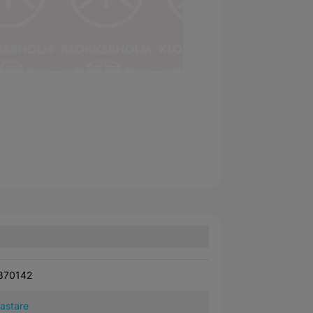
870142
kastare