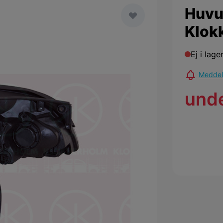
Huvu
Klok
Ej i lage
Meddela
und