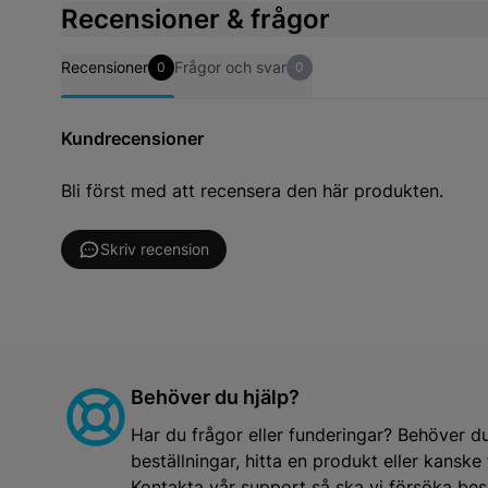
Recensioner & frågor
Recensioner
Frågor och svar
0
0
Kundrecensioner
Bli först med att recensera den här produkten.
Skriv recension
Behöver du hjälp?
Har du frågor eller funderingar? Behöver d
beställningar, hitta en produkt eller kansk
Kontakta vår support så ska vi försöka besv