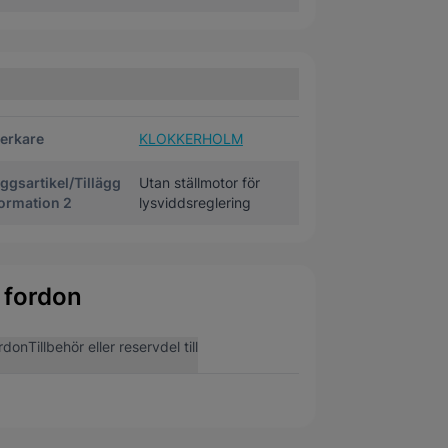
verkare
KLOKKERHOLM
äggsartikel/Tillägg
Utan ställmotor för
ormation 2
lysviddsreglering
 fordon
rdon
Tillbehör eller reservdel till