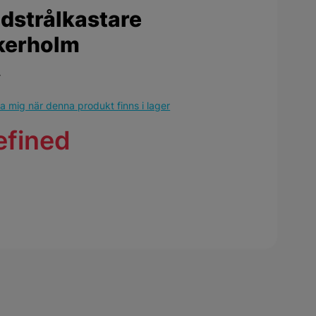
dstrålkastare
kerholm
r
 mig när denna produkt finns i lager
efined