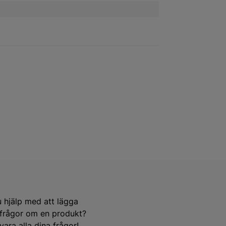
u hjälp med att lägga
e frågor om en produkt?
ara alla dina frågor!