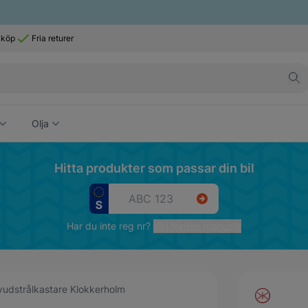
 köp
Fria returer
Olja
Hitta produkter som passar din bil
Har du inte reg nr?
Välj fordon manuellt
udstrålkastare Klokkerholm