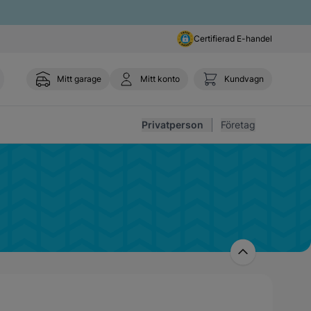
Certifierad E-handel
Mitt garage
Mitt konto
Kundvagn
Toggl
Privatperson
Företag