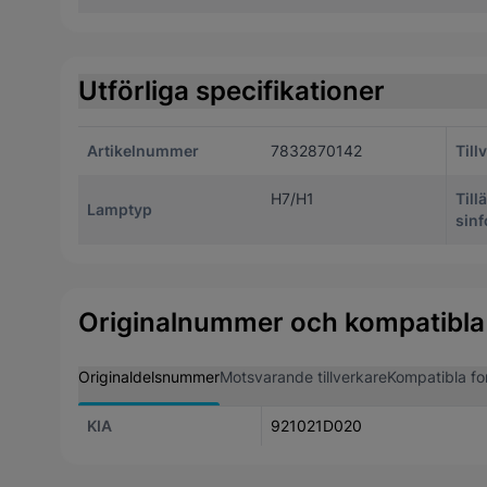
Utförliga specifikationer
Artikelnummer
7832870142
Till
H7/H1
Till
Lamptyp
sinf
Originalnummer och kompatibla
Originaldelsnummer
Motsvarande tillverkare
Kompatibla fo
KIA
921021D020