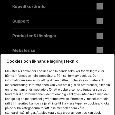
Köpvillkor & info
Support
Produkter & lösningar
Mekster.se
Cookies och liknande lagringsteknik
Mekster AB använder cookies och liknande tekniker för att lagra eller
Prisgaranti på reservdelar
hämta information i din webbläsare, främst i form av cookies. Den
Lager i Sverige
informationen samlas för att ge dig en bättre upplevelse och relevant
marknadsföring. Informationen kan vara om dig, dina preferenser, eller din
60 dagars öppet köp
enhet och används mestadels för att webbplatsen ska fungerar som du
Fria returer
förväntar dig. Informationen identifierar dig vanligtvis inte direkt, men den
kan ge dig en mer personlig webbupplevelse. Eftersom vi respekterar din
rätt till integritet, kan du välja att inte tillåta vissa typer av cookies. Klicka
på de olika kategorierna för att läsa mer och ändra våra
standardinställningar. Att blockera vissa typer av cookies kan dock