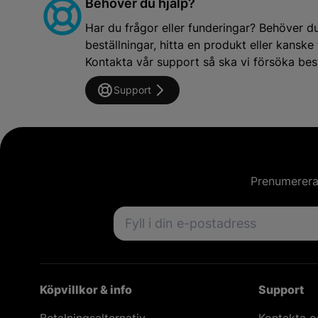
Behöver du hjälp?
Har du frågor eller funderingar? Behöver d
beställningar, hitta en produkt eller kansk
Kontakta vår support så ska vi försöka besv
Support
Prenumerera 
Email address
Köpvillkor & info
Support