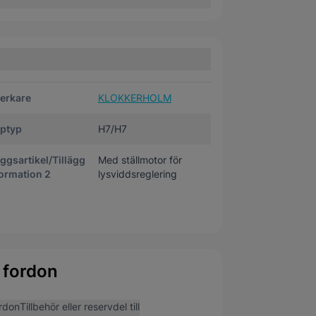
verkare
KLOKKERHOLM
ptyp
H7/H7
äggsartikel/Tillägg
Med ställmotor för
ormation 2
lysviddsreglering
 fordon
rdon
Tillbehör eller reservdel till