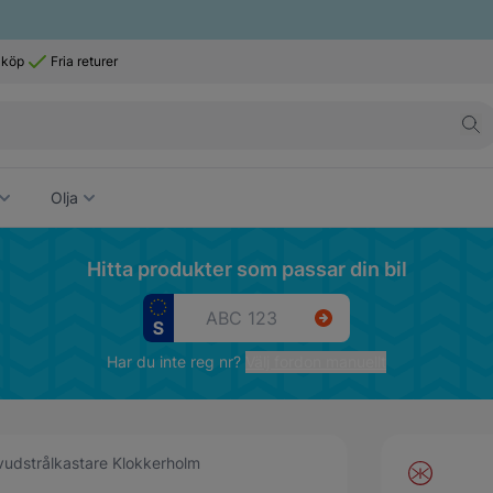
 köp
Fria returer
Olja
Hitta produkter som passar din bil
Har du inte reg nr?
Välj fordon manuellt
udstrålkastare Klokkerholm