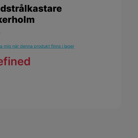
dstrålkastare
kerholm
r
 mig när denna produkt finns i lager
efined