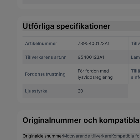
Utförliga specifikationer
Artikelnummer
7895400123A1
Till
Tillverkarens art.nr
95400123A1
Lam
För fordon med
Till
Fordonsutrustning
lysviddsreglering
sinf
Ljusstyrka
20
Originalnummer och kompatibla
Originaldelsnummer
Motsvarande tillverkare
Kompatibla fo