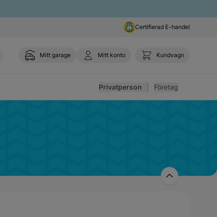
Certifierad E-handel
Mitt garage
Mitt konto
Kundvagn
Toggl
Privatperson
Företag