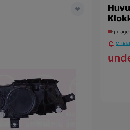
Huvu
Klok
Ej i lage
Meddela
und