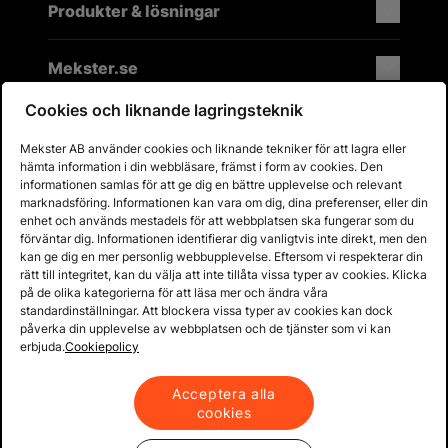
Produkter & lösningar
Mekster.se
Cookies och liknande lagringsteknik
Mekster AB använder cookies och liknande tekniker för att lagra eller
Prisgaranti på reservdelar
hämta information i din webbläsare, främst i form av cookies. Den
Lager i Sverige
informationen samlas för att ge dig en bättre upplevelse och relevant
marknadsföring. Informationen kan vara om dig, dina preferenser, eller din
60 dagars öppet köp
enhet och används mestadels för att webbplatsen ska fungerar som du
Fria returer
förväntar dig. Informationen identifierar dig vanligtvis inte direkt, men den
kan ge dig en mer personlig webbupplevelse. Eftersom vi respekterar din
rätt till integritet, kan du välja att inte tillåta vissa typer av cookies. Klicka
på de olika kategorierna för att läsa mer och ändra våra
standardinställningar. Att blockera vissa typer av cookies kan dock
påverka din upplevelse av webbplatsen och de tjänster som vi kan
erbjuda.
Cookiepolicy
Acceptera alla
cookies