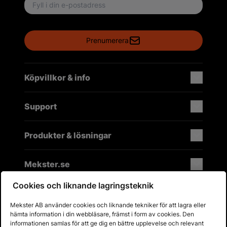
Email address
Prenumerera
Köpvillkor & info
Support
Produkter & lösningar
Mekster.se
Cookies och liknande lagringsteknik
Mekster AB använder cookies och liknande tekniker för att lagra eller
Prisgaranti på reservdelar
hämta information i din webbläsare, främst i form av cookies. Den
Lager i Sverige
informationen samlas för att ge dig en bättre upplevelse och relevant