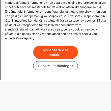
marknadsföring. Informationen kan vara om dig, dina preferenser, eller din
60 dagars öppet köp
enhet och används mestadels för att webbplatsen ska fungerar som du
Fria returer
förväntar dig. Informationen identifierar dig vanligtvis inte direkt, men den
kan ge dig en mer personlig webbupplevelse. Eftersom vi respekterar din
rätt till integritet, kan du välja att inte tillåta vissa typer av cookies. Klicka
på de olika kategorierna för att läsa mer och ändra våra
standardinställningar. Att blockera vissa typer av cookies kan dock
påverka din upplevelse av webbplatsen och de tjänster som vi kan
erbjuda.
Cookiepolicy
Acceptera alla
cookies
Cookie-inställningar
Copyright © 2013 - 2026 - Mekster AB
Organisationsnummer: 556917-2595
Köpvillkor
Integritetspolicy