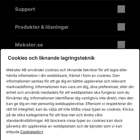
Support
Produkter & lösningar
Mekster.se
Cookies och liknande lagringsteknik
Mekster AB använder cookies och liknande tekniker för att lagra eller
Prisgaranti på reservdelar
hämta information i din webbläsare, främst i form av cookies. Den
Lager i Sverige
informationen samlas för att ge dig en bättre upplevelse och relevant
marknadsföring. Informationen kan vara om dig, dina preferenser, eller din
60 dagars öppet köp
enhet och används mestadels för att webbplatsen ska fungerar som du
Fria returer
förväntar dig. Informationen identifierar dig vanligtvis inte direkt, men den
kan ge dig en mer personlig webbupplevelse. Eftersom vi respekterar din
rätt till integritet, kan du välja att inte tillåta vissa typer av cookies. Klicka
på de olika kategorierna för att läsa mer och ändra våra
standardinställningar. Att blockera vissa typer av cookies kan dock
påverka din upplevelse av webbplatsen och de tjänster som vi kan
erbjuda.
Cookiepolicy