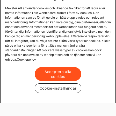
Mekster AB använder cookies och liknande tekniker för att lagra eller
Prisgaranti på reservdelar
hämta information i din webbläsare, främst i form av cookies. Den
Lager i Sverige
informationen samlas för att ge dig en bättre upplevelse och relevant
marknadsföring. Informationen kan vara om dig, dina preferenser, eller din
60 dagars öppet köp
enhet och används mestadels för att webbplatsen ska fungerar som du
Fria returer
förväntar dig. Informationen identifierar dig vanligtvis inte direkt, men den
kan ge dig en mer personlig webbupplevelse. Eftersom vi respekterar din
rätt till integritet, kan du välja att inte tillåta vissa typer av cookies. Klicka
på de olika kategorierna för att läsa mer och ändra våra
standardinställningar. Att blockera vissa typer av cookies kan dock
påverka din upplevelse av webbplatsen och de tjänster som vi kan
erbjuda.
Cookiepolicy
Acceptera alla
cookies
Cookie-inställningar
Copyright © 2013 - 2026 - Mekster AB
Organisationsnummer: 556917-2595
Köpvillkor
Integritetspolicy