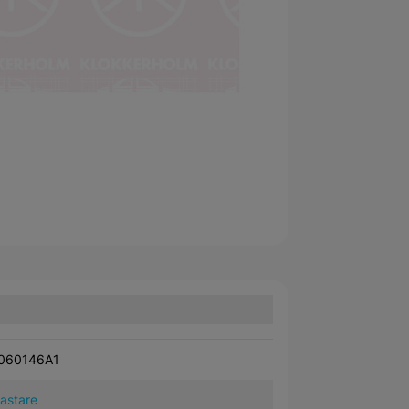
060146A1
kastare