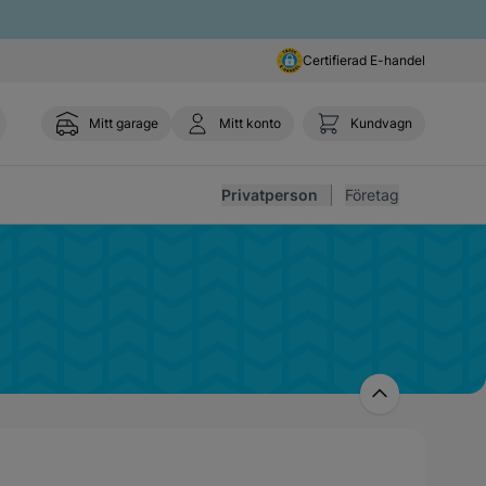
Certifierad E-handel
Mitt garage
Mitt konto
Kundvagn
Toggl
Privatperson
Företag