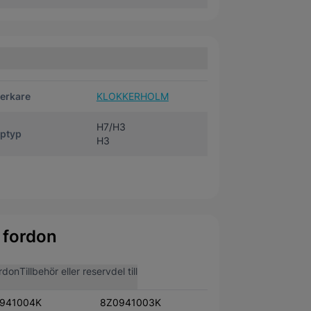
verkare
KLOKKERHOLM
H7/H3
ptyp
H3
 fordon
rdon
Tillbehör eller reservdel till
941004K
8Z0941003K