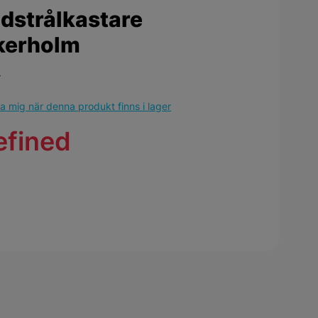
dstrålkastare
kerholm
r
 mig när denna produkt finns i lager
efined