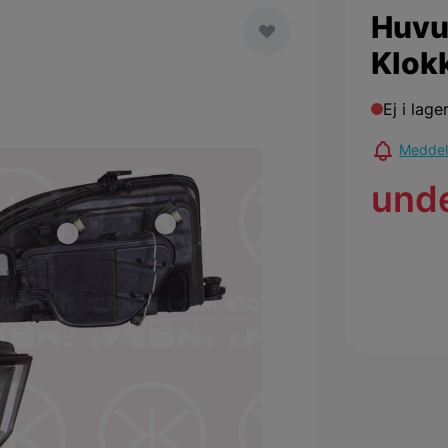
Huvu
Klok
Ej i lage
Meddela
und