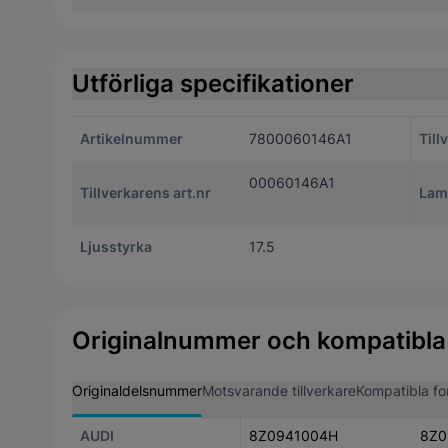
Utförliga specifikationer
Artikelnummer
7800060146A1
Till
00060146A1
Tillverkarens art.nr
Lam
Ljusstyrka
17.5
Originalnummer och kompatibla
Originaldelsnummer
Motsvarande tillverkare
Kompatibla fo
AUDI
8Z0941004H
8Z0