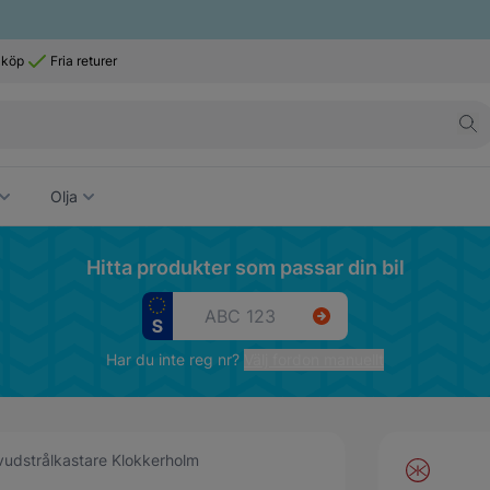
 köp
Fria returer
Olja
Hitta produkter som passar din bil
Har du inte reg nr?
Välj fordon manuellt
udstrålkastare Klokkerholm