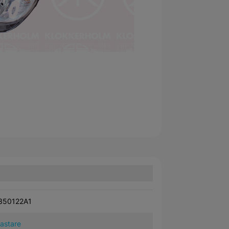
350122A1
kastare