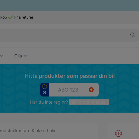
 köp
Fria returer
Olja
Hitta produkter som passar din bil
Har du inte reg nr?
Välj fordon manuellt
udstrålkastare Klokkerholm