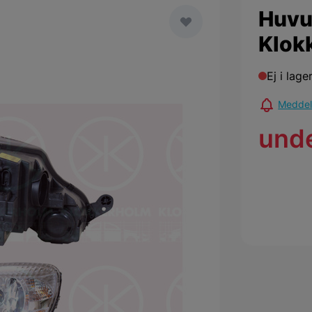
Huvu
Klok
Ej i lage
Meddela
und