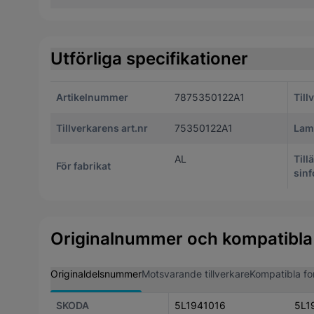
Utförliga specifikationer
Artikelnummer
7875350122A1
Till
Tillverkarens art.nr
75350122A1
Lam
AL
Till
För fabrikat
sinf
Originalnummer och kompatibla
Originaldelsnummer
Motsvarande tillverkare
Kompatibla fo
SKODA
5L1941016
5L1