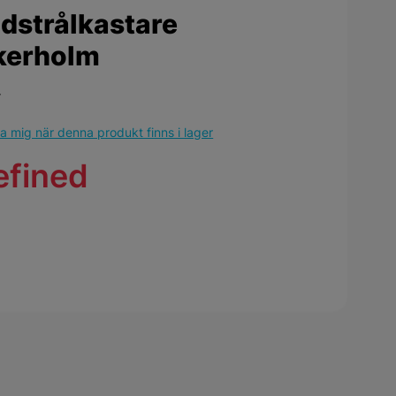
dstrålkastare
kerholm
r
 mig när denna produkt finns i lager
efined