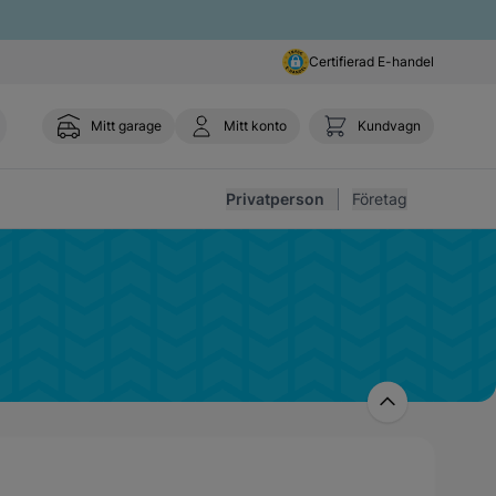
Certifierad E-handel
Mitt garage
Mitt konto
Kundvagn
Toggl
Privatperson
Företag