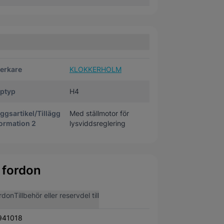
verkare
KLOKKERHOLM
ptyp
H4
äggsartikel/Tillägg
Med ställmotor för
ormation 2
lysviddsreglering
 fordon
rdon
Tillbehör eller reservdel till
941018