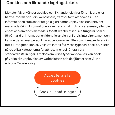
Cookies och liknande lagringsteknik
Mekster AB använder cookies och liknande tekniker för att lagra eller
Prisgaranti på reservdelar
hämta information i din webbläsare, främst i form av cookies. Den
Lager i Sverige
informationen samlas för att ge dig en bättre upplevelse och relevant
marknadsföring. Informationen kan vara om dig, dina preferenser, eller din
60 dagars öppet köp
enhet och används mestadels för att webbplatsen ska fungerar som du
Fria returer
förväntar dig. Informationen identifierar dig vanligtvis inte direkt, men den
kan ge dig en mer personlig webbupplevelse. Eftersom vi respekterar din
rätt till integritet, kan du välja att inte tillåta vissa typer av cookies. Klicka
på de olika kategorierna för att läsa mer och ändra våra
standardinställningar. Att blockera vissa typer av cookies kan dock
påverka din upplevelse av webbplatsen och de tjänster som vi kan
erbjuda.
Cookiepolicy
Acceptera alla
cookies
Cookie-inställningar
Copyright © 2013 - 2026 - Mekster AB
Organisationsnummer: 556917-2595
Köpvillkor
Integritetspolicy