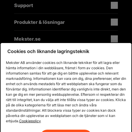
Support
Produkter & lösningar
Mekster.se
Cookies och liknande lagringsteknik
Mekster AB använder cookies och liknande tekniker för att lagra eller
Prisgaranti på reservdelar
hämta information i din webbläsare, främst i form av cookies. Den
Lager i Sverige
informationen samlas för att ge dig en bättre upplevelse och relevant
marknadsföring. Informationen kan vara om dig, dina preferenser, eller din
60 dagars öppet köp
enhet och används mestadels för att webbplatsen ska fungerar som du
Fria returer
förväntar dig. Informationen identifierar dig vanligtvis inte direkt, men den
kan ge dig en mer personlig webbupplevelse. Eftersom vi respekterar din
rätt till integritet, kan du välja att inte tillåta vissa typer av cookies. Klicka
på de olika kategorierna för att läsa mer och ändra våra
standardinställningar. Att blockera vissa typer av cookies kan dock
påverka din upplevelse av webbplatsen och de tjänster som vi kan
erbjuda.
Cookiepolicy