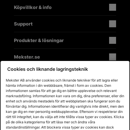
Köpvillkor & info
Support
Produkter & lösningar
Mekster.se
Cookies och liknande lagringsteknik
Mekster AB använder cookies och liknande tekniker för att lagra eller
Prisgaranti på reservdelar
hämta information i din webbläsare, främst i form av cookies. Den
Lager i Sverige
informationen samlas för att ge dig en bättre upplevelse och relevant
marknadsföring. Informationen kan vara om dig, dina preferenser, eller din
60 dagars öppet köp
enhet och används mestadels för att webbplatsen ska fungerar som du
Fria returer
förväntar dig. Informationen identifierar dig vanligtvis inte direkt, men den
kan ge dig en mer personlig webbupplevelse. Eftersom vi respekterar din
rätt till integritet, kan du välja att inte tillåta vissa typer av cookies. Klicka
på de olika kategorierna för att läsa mer och ändra våra
standardinställningar. Att blockera vissa typer av cookies kan dock