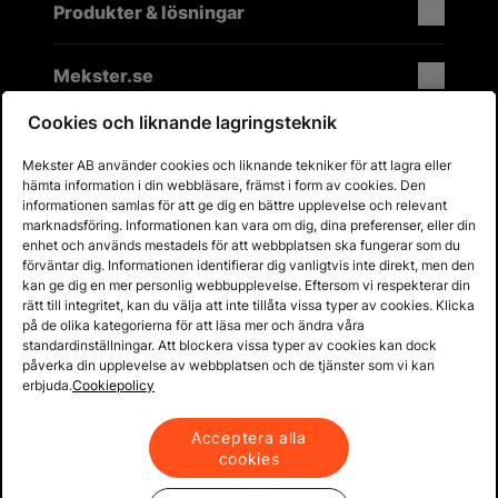
Produkter & lösningar
Mekster.se
Cookies och liknande lagringsteknik
Mekster AB använder cookies och liknande tekniker för att lagra eller
Prisgaranti på reservdelar
hämta information i din webbläsare, främst i form av cookies. Den
Lager i Sverige
informationen samlas för att ge dig en bättre upplevelse och relevant
marknadsföring. Informationen kan vara om dig, dina preferenser, eller din
60 dagars öppet köp
enhet och används mestadels för att webbplatsen ska fungerar som du
Fria returer
förväntar dig. Informationen identifierar dig vanligtvis inte direkt, men den
kan ge dig en mer personlig webbupplevelse. Eftersom vi respekterar din
rätt till integritet, kan du välja att inte tillåta vissa typer av cookies. Klicka
på de olika kategorierna för att läsa mer och ändra våra
standardinställningar. Att blockera vissa typer av cookies kan dock
påverka din upplevelse av webbplatsen och de tjänster som vi kan
erbjuda.
Cookiepolicy
Acceptera alla
cookies