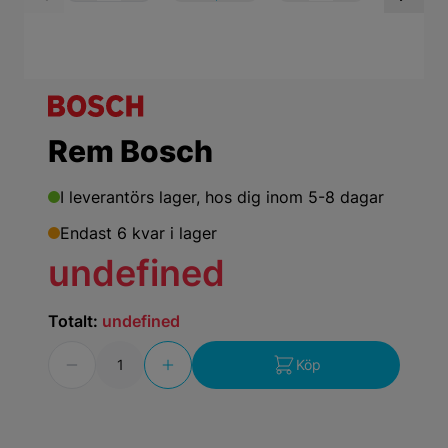
View larger image
View larger ima
Vi
Rem Bosch
I leverantörs lager,
hos dig inom 5-8 dagar
Endast 6 kvar i lager
undefined
Totalt:
undefined
Antal
Köp