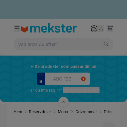
Hitta produkter som passar din bil
Har du inte reg nr?
Välj fordon manuellt
Hem
Reservdelar
Motor
Drivremmar
Drivrem