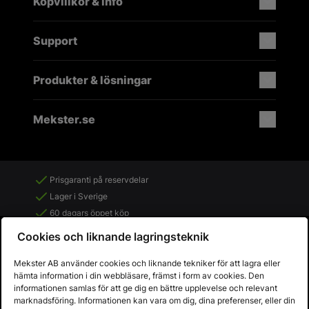
Köpvillkor & info
Support
Produkter & lösningar
Mekster.se
Prisgaranti på reservdelar
Lager i Sverige
60 dagars öppet köp
Fria returer
Cookies och liknande lagringsteknik
Mekster AB använder cookies och liknande tekniker för att lagra eller
hämta information i din webbläsare, främst i form av cookies. Den
informationen samlas för att ge dig en bättre upplevelse och relevant
marknadsföring. Informationen kan vara om dig, dina preferenser, eller din