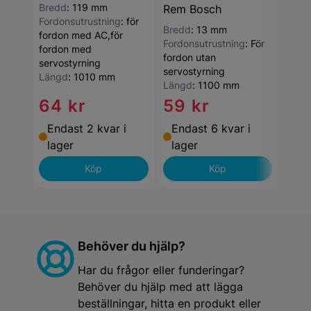
Bredd
:
119 mm
Rem Bosch
Rem
Fordonsutrustning
:
för
Bredd
:
13 mm
fordon med AC,för
Fordonsutrustning
:
För
fordon med
fordon utan
servostyrning
servostyrning
Längd
:
1010 mm
Längd
:
1100 mm
64 kr
59 kr
68
Endast 2 kvar i
Endast 6 kvar i
End
lager
lager
lag
Köp
Köp
Behöver du hjälp?
Har du frågor eller funderingar?
Behöver du hjälp med att lägga
beställningar, hitta en produkt eller