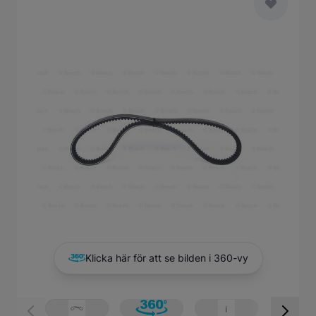
Main image
Click to view image in fullscreen
Klicka här för att se bilden i 360-vy
View larger image