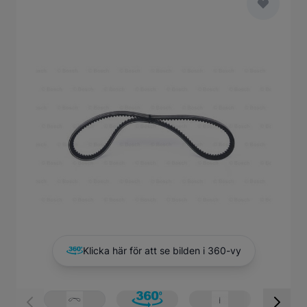
Main image
Click to view image in fullscreen
Klicka här för att se bilden i 360-vy
View larger image