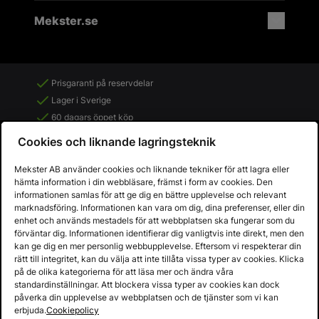
Mekster.se
Prisgaranti på reservdelar
Lager i Sverige
60 dagars öppet köp
Fria returer
Cookies och liknande lagringsteknik
Mekster AB använder cookies och liknande tekniker för att lagra eller
hämta information i din webbläsare, främst i form av cookies. Den
informationen samlas för att ge dig en bättre upplevelse och relevant
marknadsföring. Informationen kan vara om dig, dina preferenser, eller din
enhet och används mestadels för att webbplatsen ska fungerar som du
förväntar dig. Informationen identifierar dig vanligtvis inte direkt, men den
kan ge dig en mer personlig webbupplevelse. Eftersom vi respekterar din
rätt till integritet, kan du välja att inte tillåta vissa typer av cookies. Klicka
på de olika kategorierna för att läsa mer och ändra våra
standardinställningar. Att blockera vissa typer av cookies kan dock
påverka din upplevelse av webbplatsen och de tjänster som vi kan
Copyright © 2013 - 2026 - Mekster AB
erbjuda.
Cookiepolicy