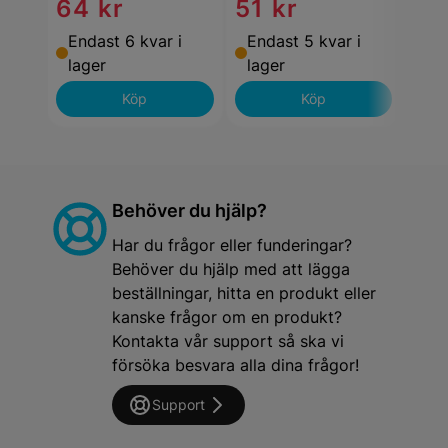
64 kr
51 kr
99
Endast 6 kvar i
Endast 5 kvar i
End
lager
lager
lag
Köp
Köp
Behöver du hjälp?
Har du frågor eller funderingar?
Behöver du hjälp med att lägga
beställningar, hitta en produkt eller
kanske frågor om en produkt?
Kontakta vår support så ska vi
försöka besvara alla dina frågor!
Support