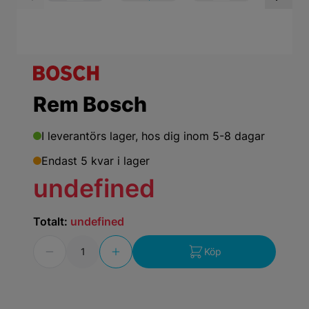
View larger image
View larger ima
Vi
Rem Bosch
I leverantörs lager,
hos dig inom 5-8 dagar
Endast 5 kvar i lager
undefined
Totalt:
undefined
Antal
Köp