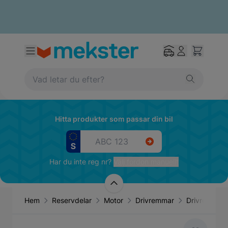
Hitta produkter som passar din bil
Har du inte reg nr?
Välj fordon manuellt
Hem
Reservdelar
Motor
Drivremmar
Drivrem