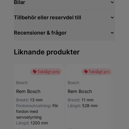
Bilar
Tillbehör eller reservdel till
Recensioner & frågor
Liknande produkter
Toklågt pris
Toklågt pris
Bosch
Bosch
Bosc
Rem Bosch
Rem Bosch
Rem
Bredd
:
13 mm
Bredd
:
11 mm
Läng
Fordonsutrustning
:
För
Längd
:
528 mm
Ribba
fordon med
servostyrning
Längd
:
1200 mm