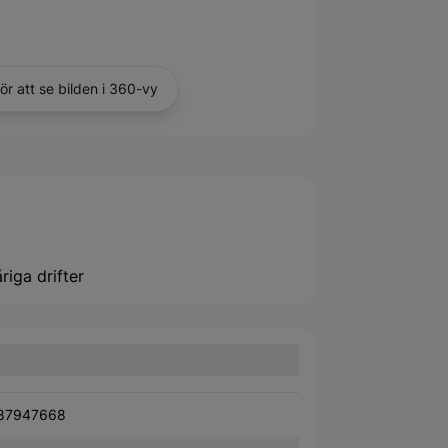
för att se bilden i 360-vy
riga drifter
87947668