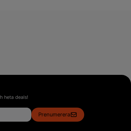
h heta deals!
Prenumerera