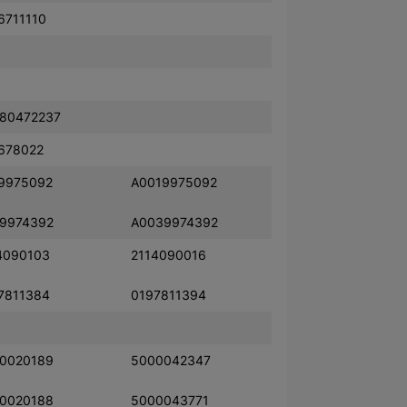
6711110
80472237
678022
9975092
A0019975092
9974392
A0039974392
4090103
2114090016
7811384
0197811394
0020189
5000042347
0020188
5000043771