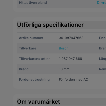
Hittas även bland
Drivr
Utförliga specifikationer
Artikelnummer
301987947668
Enh
Tillverkare
Bosch
Bra
Tillverkarens art.nr
1 987 947 668
Län
Bredd
13 mm
Rem
Fordonsutrustning
För fordon med AC
Om varumärket