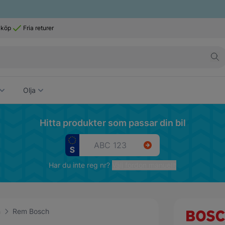
 köp
Fria returer
Olja
Hitta produkter som passar din bil
Har du inte reg nr?
Välj fordon manuellt
m
Rem Bosch