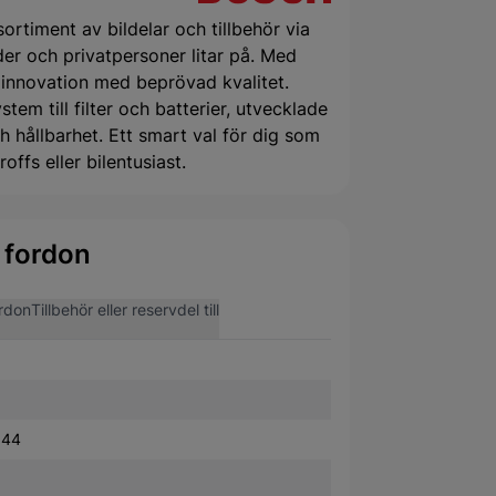
ortiment av bildelar och tillbehör via
er och privatpersoner litar på. Med
 innovation med beprövad kvalitet.
tem till filter och batterier, utvecklade
 hållbarhet. Ett smart val för dig som
offs eller bilentusiast.
 fordon
rdon
Tillbehör eller reservdel till
144