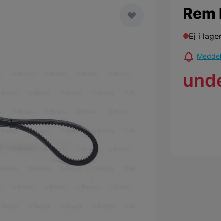
Rem 
Ej i lage
Meddela
und