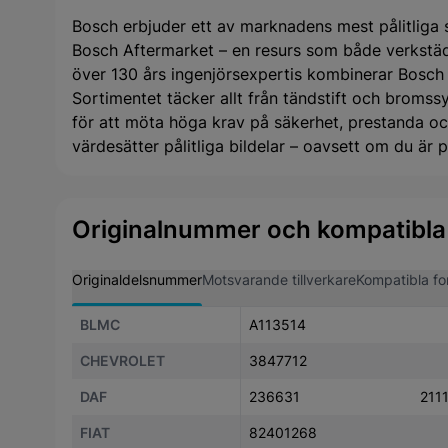
Bosch erbjuder ett av marknadens mest pålitliga s
Bosch Aftermarket – en resurs som både verkstäd
över 130 års ingenjörsexpertis kombinerar Bosch
Sortimentet täcker allt från tändstift och bromssys
för att möta höga krav på säkerhet, prestanda och
värdesätter pålitliga bildelar – oavsett om du är pr
Originalnummer och kompatibla
Originaldelsnummer
Motsvarande tillverkare
Kompatibla fo
BLMC
A113514
CHEVROLET
3847712
DAF
236631
211
FIAT
82401268