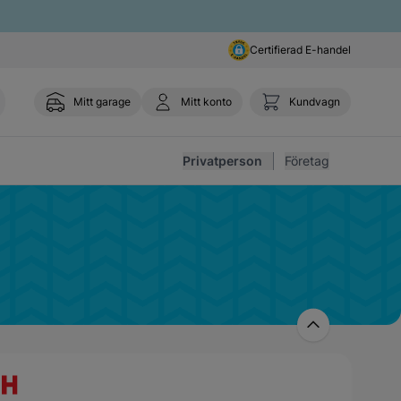
Certifierad E-handel
Mitt garage
Mitt konto
Kundvagn
Toggl
Privatperson
Företag