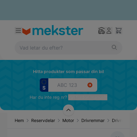
Hitta produkter som passar din bil
Har du inte reg nr?
Välj fordon manuellt
Hem
Reservdelar
Motor
Drivremmar
Drivrem