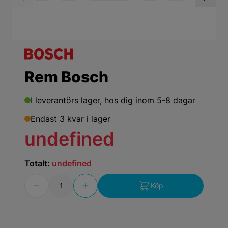
View larger image
View larger ima
Vi
Rem Bosch
I leverantörs lager,
hos dig inom 5-8 dagar
Endast 3 kvar i lager
undefined
Totalt:
undefined
Antal
Köp