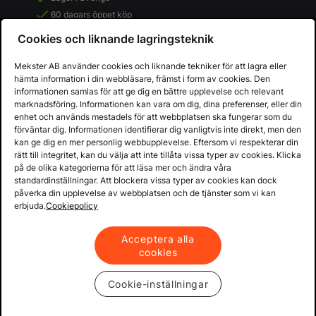
60 dagars öppet köp
Fria returer
Cookies och liknande lagringsteknik
Mekster AB använder cookies och liknande tekniker för att lagra eller
hämta information i din webbläsare, främst i form av cookies. Den
informationen samlas för att ge dig en bättre upplevelse och relevant
marknadsföring. Informationen kan vara om dig, dina preferenser, eller din
enhet och används mestadels för att webbplatsen ska fungerar som du
förväntar dig. Informationen identifierar dig vanligtvis inte direkt, men den
kan ge dig en mer personlig webbupplevelse. Eftersom vi respekterar din
rätt till integritet, kan du välja att inte tillåta vissa typer av cookies. Klicka
på de olika kategorierna för att läsa mer och ändra våra
standardinställningar. Att blockera vissa typer av cookies kan dock
påverka din upplevelse av webbplatsen och de tjänster som vi kan
Copyright © 2013 - 2026 - Mekster AB
erbjuda.
Cookiepolicy
Organisationsnummer: 556917-2595
Köpvillkor
Integritetspolicy
Acceptera alla
cookies
Cookie-inställningar