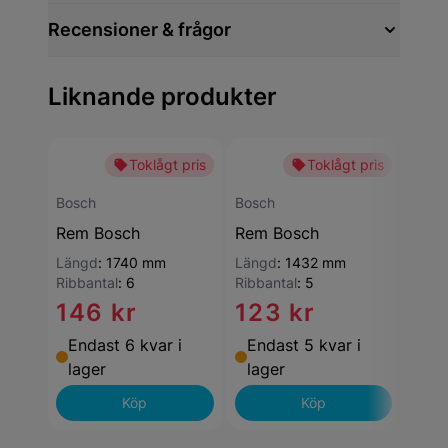
Recensioner & frågor
Liknande produkter
Toklågt pris
Toklågt pris
-15
Bosch
Bosch
Bosc
Rem Bosch
Rem Bosch
Rem
Längd
:
1740 mm
Längd
:
1432 mm
Läng
Ribbantal
:
6
Ribbantal
:
5
Ribba
146 kr
123 kr
12
Endast 6 kvar i
Endast 5 kvar i
End
lager
lager
lag
Köp
Köp