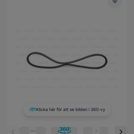
Main image
Click to view image in fullscreen
Klicka här för att se bilden i 360-vy
View larger image