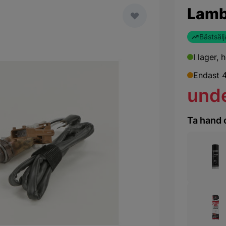
Lamb
Bästsälj
I lager,
h
Endast 4
und
Ta hand 