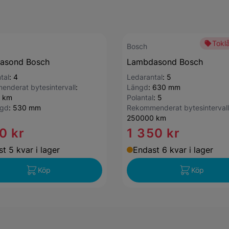
Toklå
Bosch
asond Bosch
Lambdasond Bosch
tal
:
4
Ledarantal
:
5
nderat bytesintervall
:
Längd
:
630 mm
 km
Polantal
:
5
ngd
:
530 mm
Rekommenderat bytesintervall
250000 km
0 kr
1 350 kr
t 5 kvar i lager
Endast 6 kvar i lager
Köp
Köp