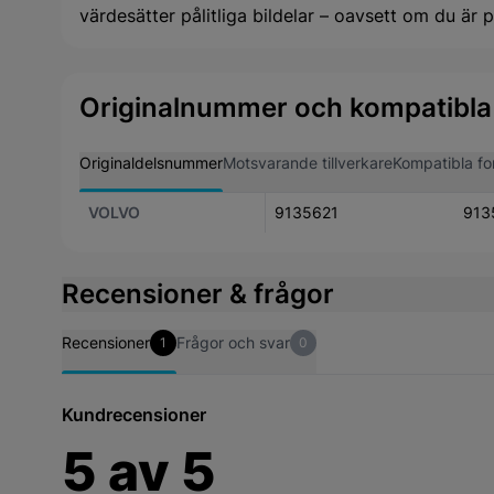
värdesätter pålitliga bildelar – oavsett om du är pr
Originalnummer och kompatibla
Originaldelsnummer
Motsvarande tillverkare
Kompatibla fo
VOLVO
9135621
913
Recensioner & frågor
Recensioner
Frågor och svar
1
0
Kundrecensioner
5
av
5