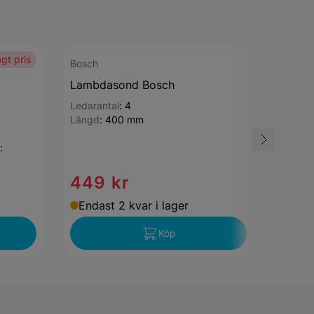
gt pris
Bosch
Bosch
Lambdasond Bosch
Lambd
Ledarantal
:
4
Ledara
Längd
:
400 mm
Totall
:
449 kr
720
Endast 2 kvar i lager
Enda
Köp