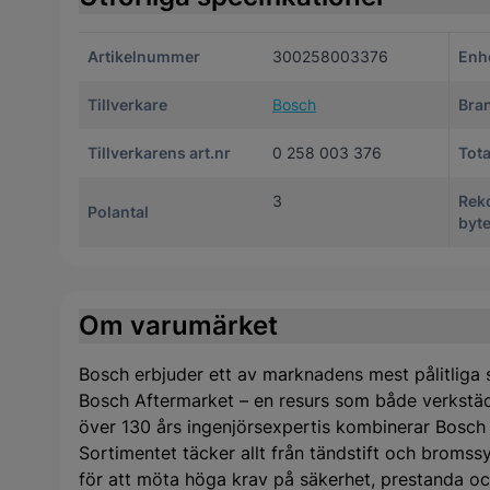
Artikelnummer
300258003376
Enh
Tillverkare
Bosch
Bra
Tillverkarens art.nr
0 258 003 376
Tota
3
Rek
Polantal
byte
Om varumärket
Bosch erbjuder ett av marknadens mest pålitliga s
Bosch Aftermarket – en resurs som både verkstäd
över 130 års ingenjörsexpertis kombinerar Bosch
Sortimentet täcker allt från tändstift och bromssys
för att möta höga krav på säkerhet, prestanda och