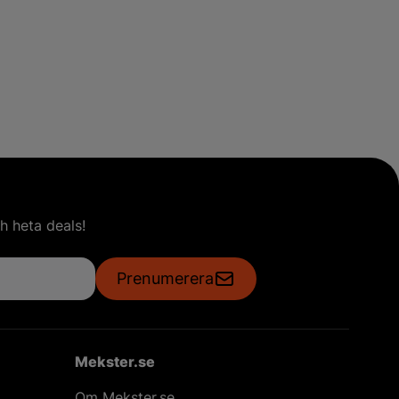
h heta deals!
Prenumerera
Mekster.se
Om Mekster.se