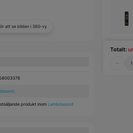
för att se bilden i 360-vy
Totalt:
u
Antal
58003376
dasond
stsäljande produkt inom
Lambdasond