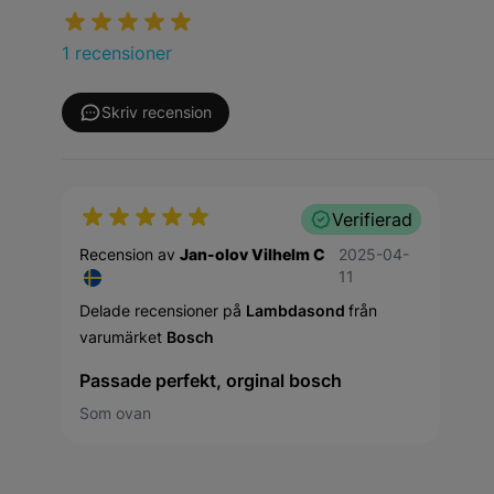
1 recensioner
Skriv recension
Verifierad
11 april 2025
Recension av
Jan-olov Vilhelm C
2025-04-
11
Delade recensioner på
Lambdasond
från
varumärket
Bosch
Passade perfekt, orginal bosch
Som ovan