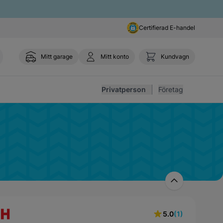
Certifierad E-handel
Mitt garage
Mitt konto
Kundvagn
Toggl
Privatperson
Företag
5.0
(1)