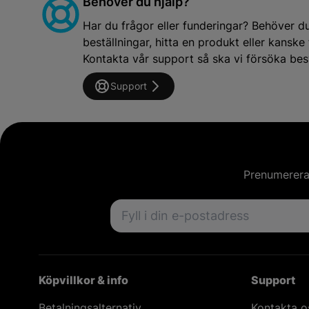
Behöver du hjälp?
Har du frågor eller funderingar? Behöver d
beställningar, hitta en produkt eller kansk
Kontakta vår support så ska vi försöka besv
Support
Prenumerera 
Email address
Köpvillkor & info
Support
Betalningsalternativ
Kontakta o