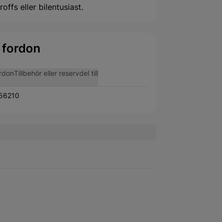
offs eller bilentusiast.
 fordon
rdon
Tillbehör eller reservdel till
56210