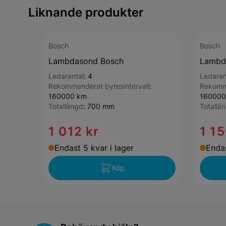
Liknande produkter
Bosch
Bosch
Lambdasond Bosch
Lambd
Ledarantal
:
4
Ledaran
Rekommenderat bytesintervall
:
Rekomme
160000 km
160000
Totallängd
:
700 mm
Totallä
1 012 kr
1 15
Endast 5 kvar i lager
Endas
Köp