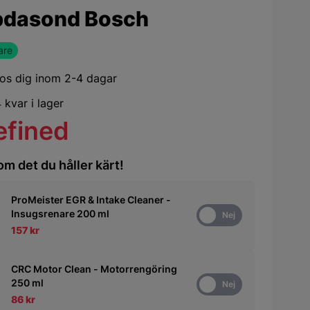
dasond Bosch
are
os dig inom 2-4 dagar
 kvar i lager
efined
om det du håller kärt!
ProMeister EGR & Intake Cleaner -
Insugsrenare 200 ml
Ja
Nej
157 kr
CRC Motor Clean - Motorrengöring
250 ml
Ja
Nej
86 kr