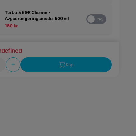
Turbo & EGR Cleaner -
Avgasrengöringsmedel 500 ml
Ja
Nej
150 kr
ndefined
Köp