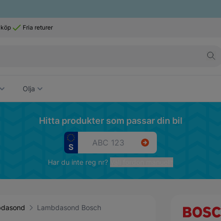
 köp
Fria returer
Olja
Hitta produkter som passar din bil
Har du inte reg nr?
Välj fordon manuellt
dasond
Lambdasond Bosch