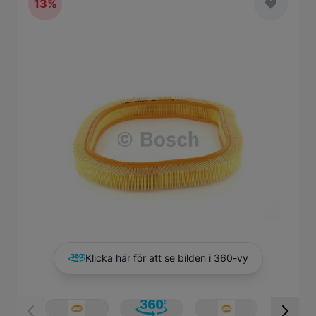
13%
Main image
Click to view image in fullscreen
Klicka här för att se bilden i 360-vy
View larger image