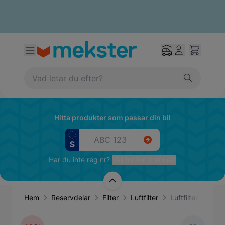
Hitta produkter som passar din bil
Har du inte reg nr?
Välj fordon manuellt
Hem
Reservdelar
Filter
Luftfilter
Luftfilter Bosch