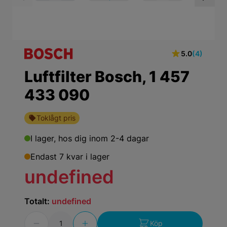
View larger image
View larger ima
Vi
5.0
(4)
Luftfilter Bosch, 1 457
433 090
Toklågt pris
I lager,
hos dig inom 2-4 dagar
Endast 7 kvar i lager
undefined
Totalt:
undefined
Antal
Köp