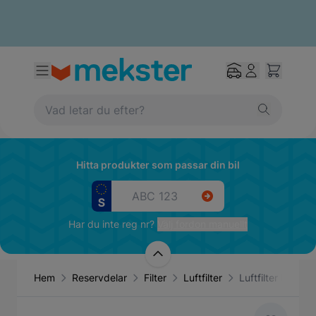
Hitta produkter som passar din bil
Har du inte reg nr?
Välj fordon manuellt
Hem
Reservdelar
Filter
Luftfilter
Luftfilter Bosch