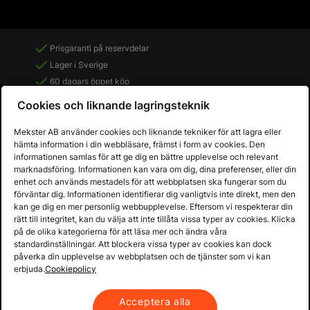
Prisgaranti på reservdelar
Lager i Sverige
60 dagars öppet köp
Fria returer
Cookies och liknande lagringsteknik
Mekster AB använder cookies och liknande tekniker för att lagra eller
hämta information i din webbläsare, främst i form av cookies. Den
informationen samlas för att ge dig en bättre upplevelse och relevant
marknadsföring. Informationen kan vara om dig, dina preferenser, eller din
enhet och används mestadels för att webbplatsen ska fungerar som du
förväntar dig. Informationen identifierar dig vanligtvis inte direkt, men den
kan ge dig en mer personlig webbupplevelse. Eftersom vi respekterar din
rätt till integritet, kan du välja att inte tillåta vissa typer av cookies. Klicka
på de olika kategorierna för att läsa mer och ändra våra
standardinställningar. Att blockera vissa typer av cookies kan dock
påverka din upplevelse av webbplatsen och de tjänster som vi kan
Copyright © 2013 - 2026 - Mekster AB
erbjuda.
Cookiepolicy
Organisationsnummer: 556917-2595
Köpvillkor
Integritetspolicy
Acceptera alla