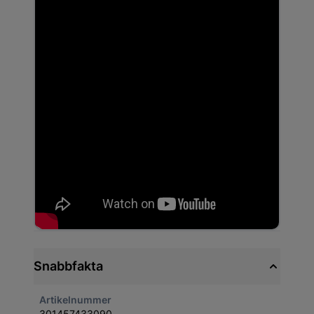
Snabbfakta
Artikelnummer
301457433090