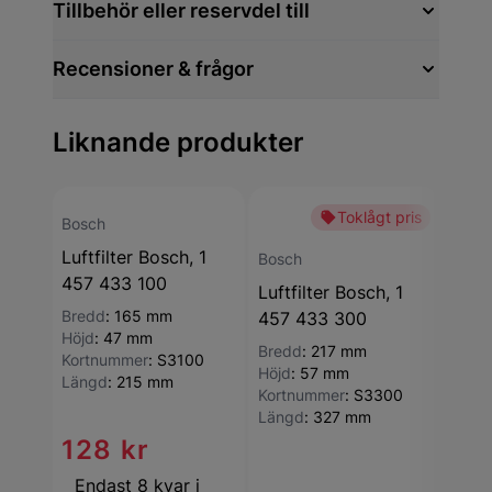
Tillbehör eller reservdel till
Recensioner & frågor
Liknande produkter
Toklågt pris
-27
Bosch
Luftfilter Bosch, 1
Bosch
Bosc
457 433 100
Luftfilter Bosch, 1
Luftf
Bredd
:
165 mm
457 433 300
457
Höjd
:
47 mm
Bredd
:
217 mm
Bred
Kortnummer
:
S3100
Höjd
:
57 mm
Höjd
Längd
:
215 mm
Kortnummer
:
S3300
Kort
Längd
:
327 mm
Läng
128 kr
Endast 8 kvar i