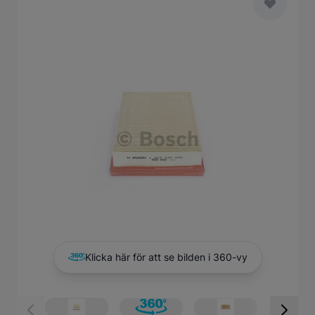
Main image
Click to view image in fullscreen
Klicka här för att se bilden i 360-vy
View larger image