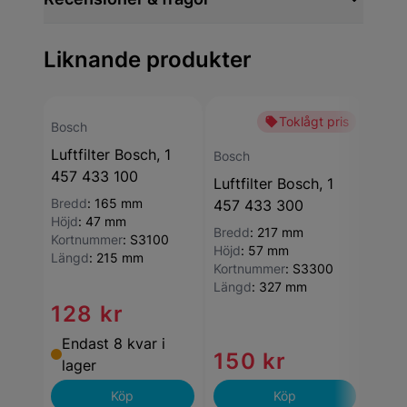
Liknande produkter
Toklågt pris
-27
Bosch
Luftfilter Bosch, 1
Bosch
Bosc
457 433 100
Luftfilter Bosch, 1
Luftf
Bredd
:
165 mm
457 433 300
457
Höjd
:
47 mm
Bredd
:
217 mm
Bred
Kortnummer
:
S3100
Höjd
:
57 mm
Höjd
Längd
:
215 mm
Kortnummer
:
S3300
Kort
Längd
:
327 mm
Läng
128 kr
Endast 8 kvar i
150 kr
88
lager
Köp
Köp