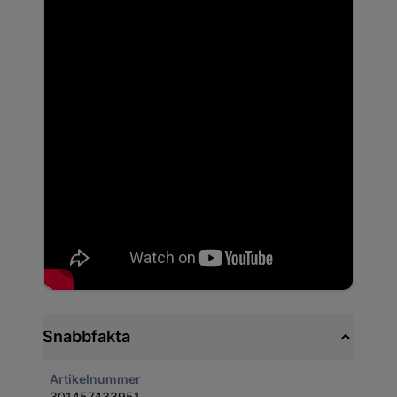
Snabbfakta
Artikelnummer
301457433951