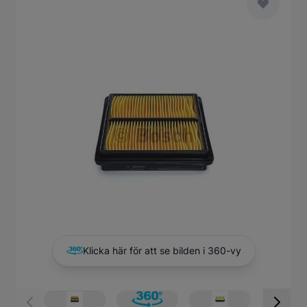
Main image
Click to view image in fullscreen
Klicka här för att se bilden i 360-vy
View larger image