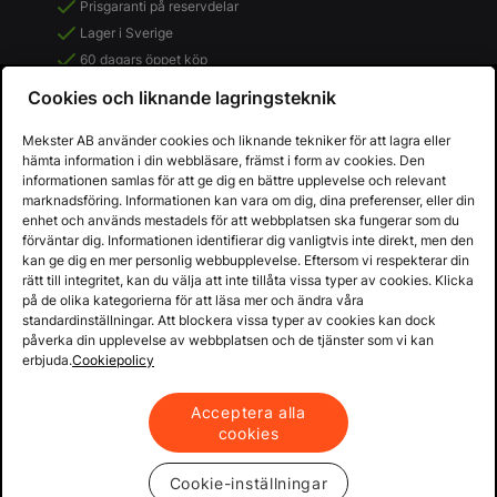
Prisgaranti på reservdelar
Lager i Sverige
60 dagars öppet köp
Fria returer
Cookies och liknande lagringsteknik
Mekster AB använder cookies och liknande tekniker för att lagra eller
hämta information i din webbläsare, främst i form av cookies. Den
informationen samlas för att ge dig en bättre upplevelse och relevant
marknadsföring. Informationen kan vara om dig, dina preferenser, eller din
enhet och används mestadels för att webbplatsen ska fungerar som du
förväntar dig. Informationen identifierar dig vanligtvis inte direkt, men den
kan ge dig en mer personlig webbupplevelse. Eftersom vi respekterar din
rätt till integritet, kan du välja att inte tillåta vissa typer av cookies. Klicka
på de olika kategorierna för att läsa mer och ändra våra
standardinställningar. Att blockera vissa typer av cookies kan dock
påverka din upplevelse av webbplatsen och de tjänster som vi kan
Copyright © 2013 - 2026 - Mekster AB
erbjuda.
Cookiepolicy
Organisationsnummer: 556917-2595
Köpvillkor
Integritetspolicy
Acceptera alla
cookies
Cookie-inställningar