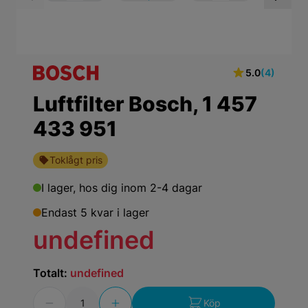
View larger image
View larger ima
Vi
5.0
(4)
Luftfilter Bosch, 1 457
433 951
Toklågt pris
I lager,
hos dig inom 2-4 dagar
Endast 5 kvar i lager
undefined
Totalt:
undefined
Antal
Köp