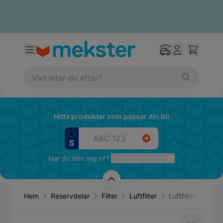
Hitta produkter som passar din bil
Har du inte reg nr?
Välj fordon manuellt
Hem
Reservdelar
Filter
Luftfilter
Luftfilter Bosch